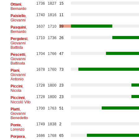
1736
1827
15
Ottani
,
Bernardo
1740
1816
11
Paisiello
,
Giovanni
1637
1710
39
Pasquini
,
Bernardo
1710
1736
26
Pergolesi
,
Giovanni
Battista
1704
1766
47
Pescetti
,
Giovanni
Battisata
1678
1760
73
Piani
,
Giovanni
Antonio
1728
1800
23
Piccini
,
Nicola
1728
1800
23
Piccinni
,
Niccolò Vito
1700
1763
51
Platti
,
Giovanni
Benedetto
1749
1838
2
Ponte
,
Lorenzo
1686
1768
65
Porpora
,