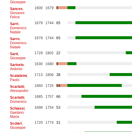
Giuseppe
1600
1679
8
Sances
,
Giovanni
Felice
1679
1744
65
Sarri
,
Domenico
Natale
1679
1744
65
Sarro
,
Domenico
Natale
1729
1802
22
Sarti
,
Giuseppe
1630
1680
9
Sartorio
,
Antonio
1713
1806
38
Scalabrini
,
Paolo
1660
1725
54
Scarlatti
,
Alessandro
1685
1757
66
Scarlatti
,
Domenico
1698
1754
53
Schiassi
,
Gaetano
Maria
1720
1774
31
Scolari
,
Giuseppe