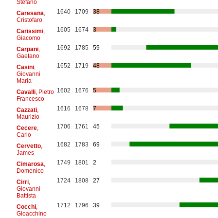
Stefano
1640
1709
38
Caresana
,
Cristofaro
1605
1674
3
Carissimi
,
Giacomo
1692
1785
59
Carpani
,
Gaetano
1652
1719
48
Casini
,
Giovanni
Maria
1602
1676
5
Cavalli
, Pietro
Francesco
1616
1678
7
Cazzati
,
Maurizio
1706
1761
45
Cecere
,
Carlo
1682
1783
69
Cervetto
,
James
1749
1801
2
Cimarosa
,
Domenico
1724
1808
27
Cirri
,
Giovanni
Battista
1712
1796
39
Cocchi
,
Gioacchino