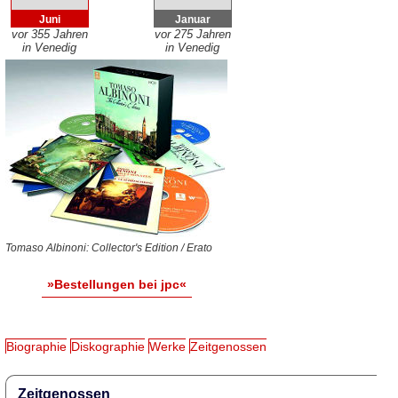
Juni
Januar
vor 355 Jahren
vor 275 Jahren
in Venedig
in Venedig
Tomaso Albinoni: Collector's Edition / Erato
»Bestellungen bei jpc«
Biographie
Diskographie
Werke
Zeitgenossen
Zeitgenossen