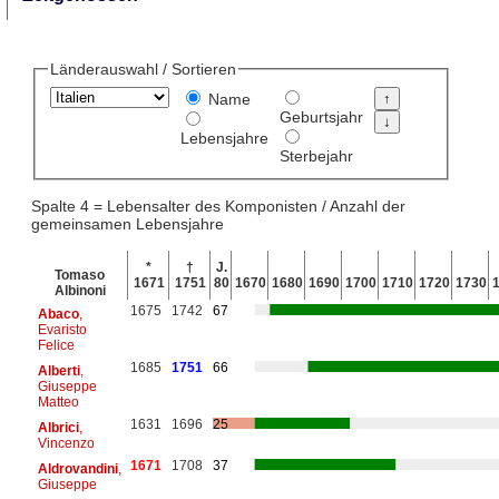
Länderauswahl / Sortieren
Name
Geburtsjahr
Lebensjahre
Sterbejahr
Spalte 4 = Lebensalter des Komponisten / Anzahl der
gemeinsamen Lebensjahre
*
†
J.
Tomaso
1671
1751
80
1670
1680
1690
1700
1710
1720
1730
Albinoni
1675
1742
67
Abaco
,
Evaristo
Felice
1685
1751
66
Alberti
,
Giuseppe
Matteo
1631
1696
25
Albrici
,
Vincenzo
1671
1708
37
Aldrovandini
,
Giuseppe