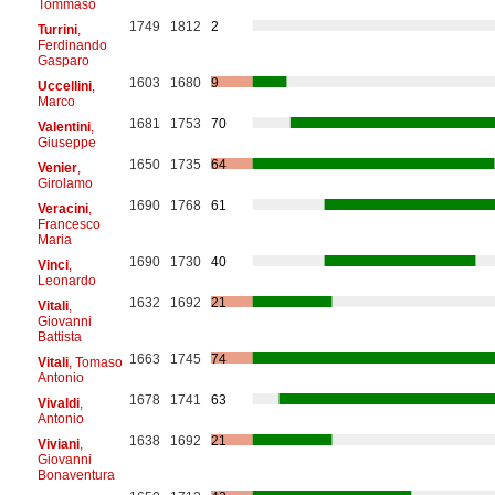
Tommaso
1749
1812
2
Turrini
,
Ferdinando
Gasparo
1603
1680
9
Uccellini
,
Marco
1681
1753
70
Valentini
,
Giuseppe
1650
1735
64
Venier
,
Girolamo
1690
1768
61
Veracini
,
Francesco
Maria
1690
1730
40
Vinci
,
Leonardo
1632
1692
21
Vitali
,
Giovanni
Battista
1663
1745
74
Vitali
, Tomaso
Antonio
1678
1741
63
Vivaldi
,
Antonio
1638
1692
21
Viviani
,
Giovanni
Bonaventura