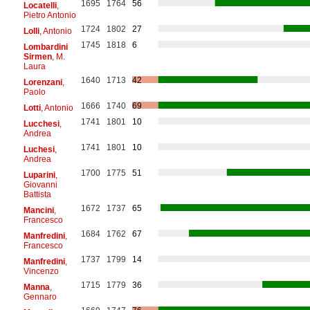
1695
1764
56
Locatelli
,
Pietro Antonio
1724
1802
27
Lolli
, Antonio
1745
1818
6
Lombardini
Sirmen
, M.
Laura
1640
1713
42
Lorenzani
,
Paolo
1666
1740
69
Lotti
, Antonio
1741
1801
10
Lucchesi
,
Andrea
1741
1801
10
Luchesi
,
Andrea
1700
1775
51
Luparini
,
Giovanni
Battista
1672
1737
65
Mancini
,
Francesco
1684
1762
67
Manfredini
,
Francesco
1737
1799
14
Manfredini
,
Vincenzo
1715
1779
36
Manna
,
Gennaro