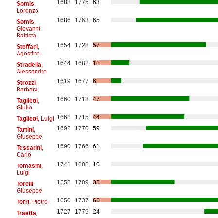
1688
1775
63
Somis
,
Lorenzo
1686
1763
65
Somis
,
Giovanni
Battista
1654
1728
57
Steffani
,
Agostino
1644
1682
11
Stradella
,
Alessandro
1619
1677
6
Strozzi
,
Barbara
1660
1718
47
Taglietti
,
Giulio
1668
1715
44
Taglietti
, Luigi
1692
1770
59
Tartini
,
Giuseppe
1690
1766
61
Tessarini
,
Carlo
1741
1808
10
Tomasini
,
Luigi
1658
1709
38
Torelli
,
Giuseppe
1650
1737
66
Torri
, Pietro
1727
1779
24
Traetta
,