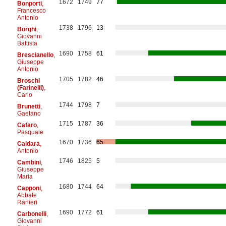
1672
1749
77
Bonporti
,
Francesco
Antonio
1738
1796
13
Borghi
,
Giovanni
Battista
1690
1758
61
Brescianello
,
Giuseppe
Antonio
1705
1782
46
Broschi
(Farinelli)
,
Carlo
1744
1798
7
Brunetti
,
Gaetano
1715
1787
36
Cafaro
,
Pasquale
1670
1736
65
Caldara
,
Antonio
1746
1825
5
Cambini
,
Giuseppe
Maria
1680
1744
64
Capponi
,
Abbate
Ranieri
1690
1772
61
Carbonelli
,
Giovanni