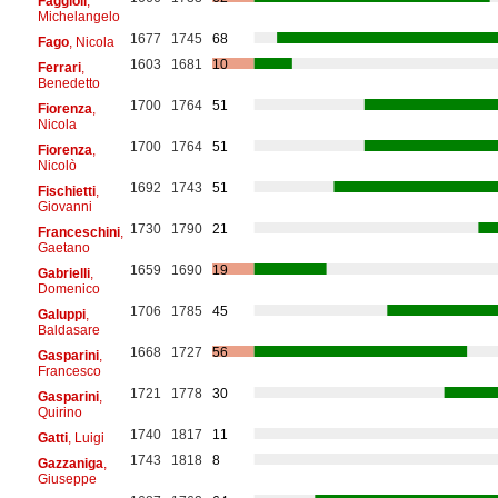
Faggioli
,
Michelangelo
1677
1745
68
Fago
, Nicola
1603
1681
10
Ferrari
,
Benedetto
1700
1764
51
Fiorenza
,
Nicola
1700
1764
51
Fiorenza
,
Nicolò
1692
1743
51
Fischietti
,
Giovanni
1730
1790
21
Franceschini
,
Gaetano
1659
1690
19
Gabrielli
,
Domenico
1706
1785
45
Galuppi
,
Baldasare
1668
1727
56
Gasparini
,
Francesco
1721
1778
30
Gasparini
,
Quirino
1740
1817
11
Gatti
, Luigi
1743
1818
8
Gazzaniga
,
Giuseppe