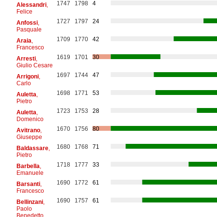
1747
1798
4
Alessandri
,
Felice
1727
1797
24
Anfossi
,
Pasquale
1709
1770
42
Araia
,
Francesco
1619
1701
30
Arresti
,
Giulio Cesare
1697
1744
47
Arrigoni
,
Carlo
1698
1771
53
Auletta
,
Pietro
1723
1753
28
Auletta
,
Domenico
1670
1756
80
Avitrano
,
Giuseppe
1680
1768
71
Baldassare
,
Pietro
1718
1777
33
Barbella
,
Emanuele
1690
1772
61
Barsanti
,
Francesco
1690
1757
61
Bellinzani
,
Paolo
Benedetto