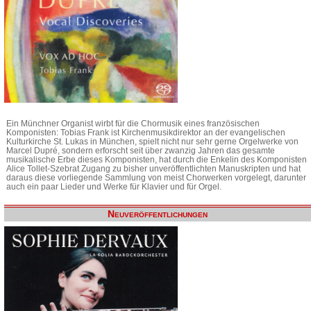
Ein Münchner Organist wirbt für die Chormusik eines französischen
Komponisten: Tobias Frank ist Kirchenmusikdirektor an der evangelischen
Kulturkirche St. Lukas in München, spielt nicht nur sehr gerne Orgelwerke von
Marcel Dupré, sondern erforscht seit über zwanzig Jahren das gesamte
musikalische Erbe dieses Komponisten, hat durch die Enkelin des Komponisten
Alice Tollet-Szebrat Zugang zu bisher unveröffentlichten Manuskripten und hat
daraus diese vorliegende Sammlung von meist Chorwerken vorgelegt, darunter
auch ein paar Lieder und Werke für Klavier und für Orgel.
Neuveröffentlichungen