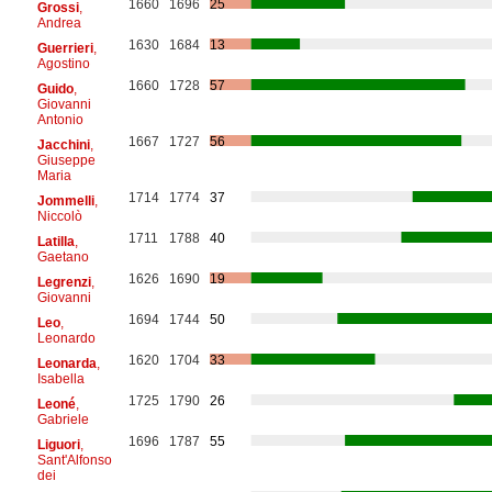
1660
1696
25
Grossi
,
Andrea
1630
1684
13
Guerrieri
,
Agostino
1660
1728
57
Guido
,
Giovanni
Antonio
1667
1727
56
Jacchini
,
Giuseppe
Maria
1714
1774
37
Jommelli
,
Niccolò
1711
1788
40
Latilla
,
Gaetano
1626
1690
19
Legrenzi
,
Giovanni
1694
1744
50
Leo
,
Leonardo
1620
1704
33
Leonarda
,
Isabella
1725
1790
26
Leoné
,
Gabriele
1696
1787
55
Liguori
,
Sant'Alfonso
dei