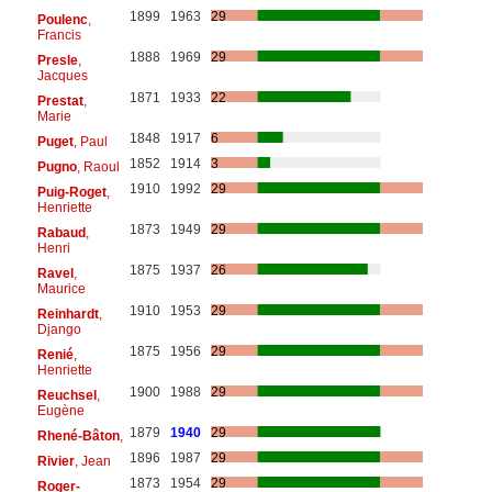
1899
1963
29
Poulenc
,
Francis
1888
1969
29
Presle
,
Jacques
1871
1933
22
Prestat
,
Marie
1848
1917
6
Puget
, Paul
1852
1914
3
Pugno
, Raoul
1910
1992
29
Puig-Roget
,
Henriette
1873
1949
29
Rabaud
,
Henri
1875
1937
26
Ravel
,
Maurice
1910
1953
29
Reinhardt
,
Django
1875
1956
29
Renié
,
Henriette
1900
1988
29
Reuchsel
,
Eugène
1879
1940
29
Rhené-Bâton
,
1896
1987
29
Rivier
, Jean
1873
1954
29
Roger-