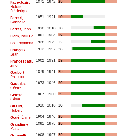
1871
1942
29
Faye-Jozin
,
Hélène-
Frédérique
1851
1921
10
Ferrari
,
Gabrielle
1930
2010
10
Ferrat
, Jean
1881
1984
29
Flem
, Paul Le
1928
1979
12
Fol
, Raymond
1912
1997
28
Françaix
,
Jean
1902
1991
29
Francescatti
,
Zino
1879
1941
29
Gaubert
,
Philippe
1873
1946
29
Gauthiez
,
Cécile
1867
1960
29
Geloso
,
César
1920
2016
20
Giraud
,
Hubert
1904
1946
29
Goué
, Émile
1891
1975
29
Grandjany
,
Marcel
1908
1997
29
Grappelli
,