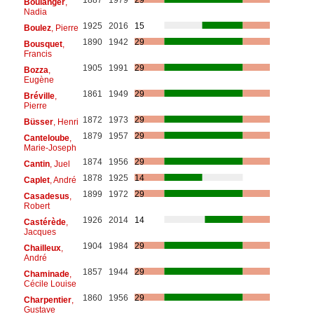
Boulanger
,
Nadia
1925
2016
15
Boulez
, Pierre
1890
1942
29
Bousquet
,
Francis
1905
1991
29
Bozza
,
Eugène
1861
1949
29
Bréville
,
Pierre
1872
1973
29
Büsser
, Henri
1879
1957
29
Canteloube
,
Marie-Joseph
1874
1956
29
Cantin
, Juel
1878
1925
14
Caplet
, André
1899
1972
29
Casadesus
,
Robert
1926
2014
14
Castérède
,
Jacques
1904
1984
29
Chailleux
,
André
1857
1944
29
Chaminade
,
Cécile Louise
1860
1956
29
Charpentier
,
Gustave