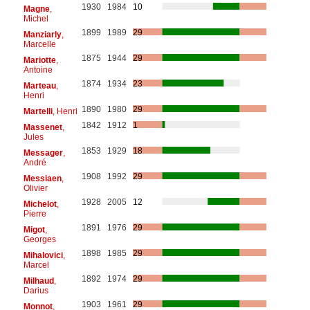
1930
1984
10
Magne
,
Michel
1899
1989
29
Manziarly
,
Marcelle
1875
1944
29
Mariotte
,
Antoine
1874
1934
23
Marteau
,
Henri
1890
1980
29
Martelli
, Henri
1842
1912
1
Massenet
,
Jules
1853
1929
18
Messager
,
André
1908
1992
29
Messiaen
,
Olivier
1928
2005
12
Michelot
,
Pierre
1891
1976
29
Migot
,
Georges
1898
1985
29
Mihalovici
,
Marcel
1892
1974
29
Milhaud
,
Darius
1903
1961
29
Monnot
,