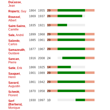
Ducasse
,
Jean
1864
1955
29
Ropartz
, Guy
1869
1937
26
Roussel
,
Albert
1835
1921
10
Saint-Saëns
,
Camille
1899
1968
29
Sala
, André
1885
1961
29
Salzedo
,
Carlos
1877
1967
29
Samazeuilh
,
Gustave
1916
2008
24
Sancan
,
Pierre
1866
1925
14
Satie
, Erik
1901
1989
29
Sauguet
,
Henri
1861
1942
29
Savard
,
Augustin
1870
1958
29
Schmitt
,
Florent
1930
1997
10
Serf
(Barbara)
,
Monique