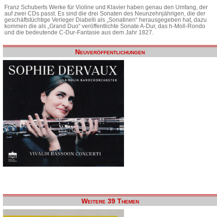
Franz Schuberts Werke für Violine und Klavier haben genau den Umfang, der
auf zwei CDs passt. Es sind die drei Sonaten des Neunzehnjährigen, die der
geschäftstüchtige Verleger Diabelli als „Sonatinen“ herausgegeben hat, dazu
kommen die als „Grand Duo“ veröffentlichte Sonate A-Dur, das h-Moll-Rondo
und die bedeutende C-Dur-Fantasie aus dem Jahr 1827.
Neuveröffentlichungen
Weitere 39 Themen