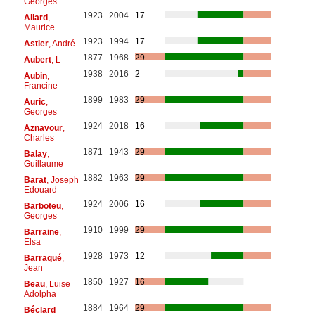
Georges
1923
2004
17
Allard
,
Maurice
1923
1994
17
Astier
, André
1877
1968
29
Aubert
, L
1938
2016
2
Aubin
,
Francine
1899
1983
29
Auric
,
Georges
1924
2018
16
Aznavour
,
Charles
1871
1943
29
Balay
,
Guillaume
1882
1963
29
Barat
, Joseph
Edouard
1924
2006
16
Barboteu
,
Georges
1910
1999
29
Barraine
,
Elsa
1928
1973
12
Barraqué
,
Jean
1850
1927
16
Beau
, Luise
Adolpha
1884
1964
29
Béclard