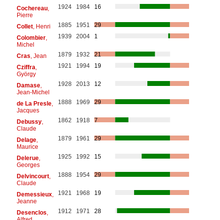
1924
1984
16
Cochereau
,
Pierre
1885
1951
29
Collet
, Henri
1939
2004
1
Colombier
,
Michel
1879
1932
21
Cras
, Jean
1921
1994
19
Cziffra
,
György
1928
2013
12
Damase
,
Jean-Michel
1888
1969
29
de La Presle
,
Jacques
1862
1918
7
Debussy
,
Claude
1879
1961
29
Delage
,
Maurice
1925
1992
15
Delerue
,
Georges
1888
1954
29
Delvincourt
,
Claude
1921
1968
19
Demessieux
,
Jeanne
1912
1971
28
Desenclos
,
Alfred