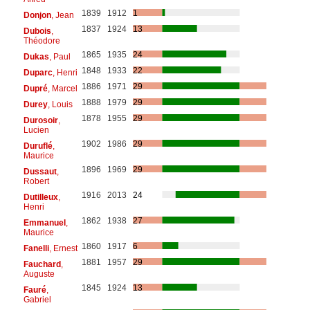
1839
1912
1
Donjon
, Jean
1837
1924
13
Dubois
,
Théodore
1865
1935
24
Dukas
, Paul
1848
1933
22
Duparc
, Henri
1886
1971
29
Dupré
, Marcel
1888
1979
29
Durey
, Louis
1878
1955
29
Durosoir
,
Lucien
1902
1986
29
Duruflé
,
Maurice
1896
1969
29
Dussaut
,
Robert
1916
2013
24
Dutilleux
,
Henri
1862
1938
27
Emmanuel
,
Maurice
1860
1917
6
Fanelli
, Ernest
1881
1957
29
Fauchard
,
Auguste
1845
1924
13
Fauré
,
Gabriel