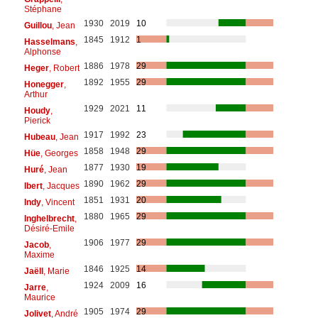
Stéphane
1930
2019
10
Guillou
, Jean
1845
1912
1
Hasselmans
,
Alphonse
1886
1978
29
Heger
, Robert
1892
1955
29
Honegger
,
Arthur
1929
2021
11
Houdy
,
Pierick
1917
1992
23
Hubeau
, Jean
1858
1948
29
Hüe
, Georges
1877
1930
19
Huré
, Jean
1890
1962
29
Ibert
, Jacques
1851
1931
20
Indy
, Vincent
1880
1965
29
Inghelbrecht
,
Désiré-Emile
1906
1977
29
Jacob
,
Maxime
1846
1925
14
Jaëll
, Marie
1924
2009
16
Jarre
,
Maurice
1905
1974
29
Jolivet
, André