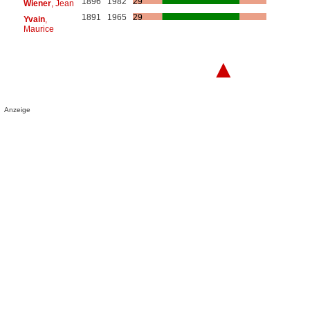
1896
1982
29
Wiener
, Jean
1891
1965
29
Yvain
,
Maurice
▲
Anzeige