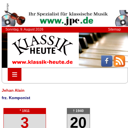
Anzeige
Sonntag, 9. August 2026
Sitemap
≡
≡
Jehan Alain
frz. Komponist
* 1911
† 1940
3
20