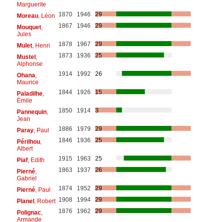
Marguerite
1870
1946
29
Moreau
, Léon
1867
1946
29
Mouquet
,
Jules
1878
1967
29
Mulet
, Henri
1873
1936
25
Mustel
,
Alphonse
1914
1992
26
Ohana
,
Maurice
1844
1926
15
Paladilhe
,
Émile
1850
1914
3
Pannequin
,
Jean
1886
1979
29
Paray
, Paul
1846
1936
25
Périlhou
,
Albert
1915
1963
25
Piaf
, Edith
1863
1937
26
Pierné
,
Gabriel
1874
1952
29
Pierné
, Paul
1908
1994
29
Planel
, Robert
1876
1962
29
Polignac
,
Armande