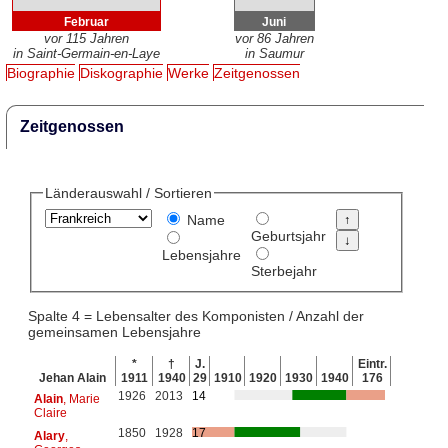
Februar
Juni
vor 115 Jahren
vor 86 Jahren
in Saint-Germain-en-Laye
in Saumur
Biographie
Diskographie
Werke
Zeitgenossen
Zeitgenossen
Länderauswahl / Sortieren
Name
Geburtsjahr
Lebensjahre
Sterbejahr
Spalte 4 = Lebensalter des Komponisten / Anzahl der
gemeinsamen Lebensjahre
*
†
J.
Eintr.
Jehan Alain
1911
1940
29
1910
1920
1930
1940
176
1926
2013
14
Alain
, Marie
Claire
1850
1928
17
Alary
,