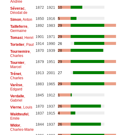
Andrée
1872
1921
10
Séverac
,
Déodat de
1850
1916
5
Simon
, Anton
1892
1983
29
Tailleferre
,
Germaine
1901
1971
29
Tomasi
, Henri
1914
1990
26
Tortelier
, Paul
1870
1939
28
Tournemire
,
Charles
1879
1951
29
Tournier
,
Marcel
1913
2001
27
Trénet
,
Charles
1883
1965
29
Varèse
,
Edgard
1845
1912
1
Verdalle
,
Gabriel
1870
1937
26
Vierne
, Louis
1837
1915
4
Waldteufel
,
Emile
1844
1937
26
Widor
,
Charles-Marie