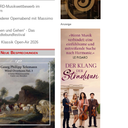
ARD-Musikwettbewerb im
am
nderer Opernabend mit Massimo
Anzeige
en und Gehen“ - Das
dtebundfestival
 Klassik Open-Air 2026
Neue Besprechungen