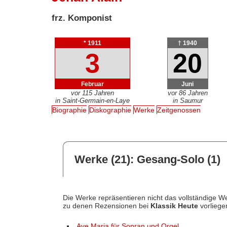
frz. Komponist
* 1911
† 1940
3
20
Februar
Juni
vor 115 Jahren
vor 86 Jahren
in Saint-Germain-en-Laye
in Saumur
Biographie
Diskographie
Werke
Zeitgenossen
Werke (21): Gesang-Solo (1)
Die Werke repräsentieren nicht das vollständige We
zu denen Rezensionen bei
Klassik Heute
vorliege
Ave Maria für Sopran und Orgel