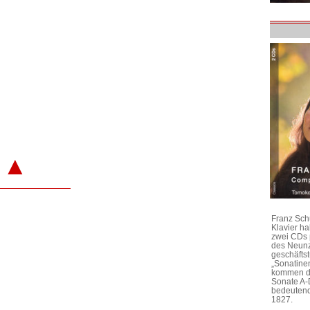
▲
Franz Sch
Klavier h
zwei CDs 
des Neunz
geschäftst
„Sonatine
kommen di
Sonate A-
bedeutend
1827.