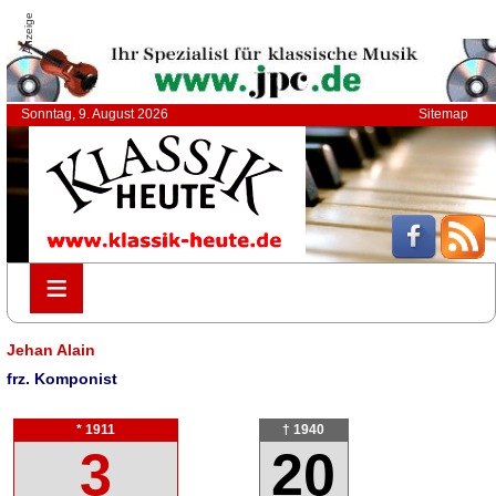
Anzeige
Sonntag, 9. August 2026
Sitemap
≡
≡
Jehan Alain
frz. Komponist
* 1911
† 1940
3
20