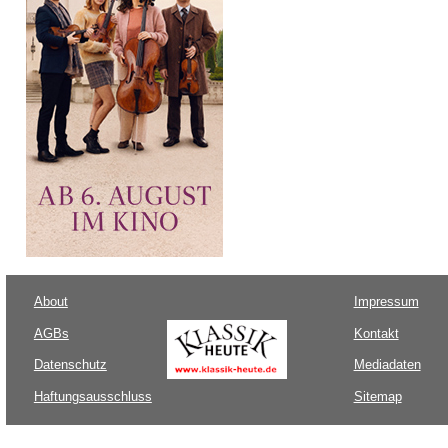
About
Impressum
AGBs
Kontakt
Datenschutz
Mediadaten
Haftungsausschluss
Sitemap