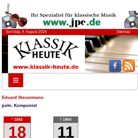
Anzeige
Sonntag, 9. August 2026
Sitemap
≡
≡
Eduard Steuermann
poln. Komponist
* 1892
† 1964
18
11