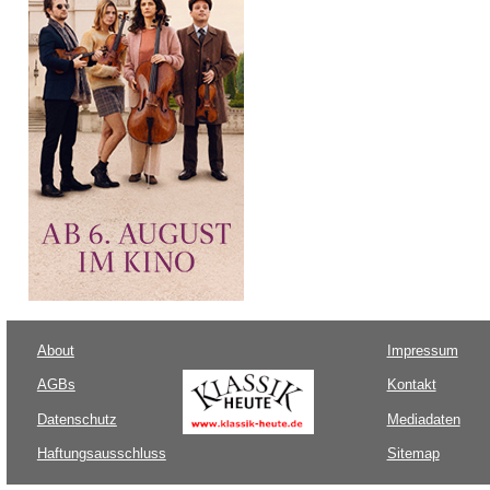
About
Impressum
AGBs
Kontakt
Datenschutz
Mediadaten
Haftungsausschluss
Sitemap