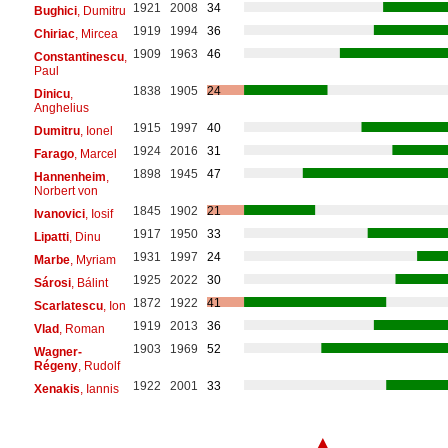
1921
2008
34
Bughici
, Dumitru
1919
1994
36
Chiriac
, Mircea
1909
1963
46
Constantinescu
,
Paul
1838
1905
24
Dinicu
,
Anghelius
1915
1997
40
Dumitru
, Ionel
1924
2016
31
Farago
, Marcel
1898
1945
47
Hannenheim
,
Norbert von
1845
1902
21
Ivanovici
, Iosif
1917
1950
33
Lipatti
, Dinu
1931
1997
24
Marbe
, Myriam
1925
2022
30
Sárosi
, Bálint
1872
1922
41
Scarlatescu
, Ion
1919
2013
36
Vlad
, Roman
1903
1969
52
Wagner-
Régeny
, Rudolf
1922
2001
33
Xenakis
, Iannis
▲