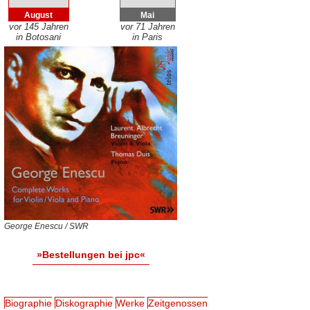
August
Mai
vor 145 Jahren
vor 71 Jahren
in Botosani
in Paris
George Enescu / SWR
»Bestellungen bei jpc«
Biographie
Diskographie
Werke
Zeitgenossen