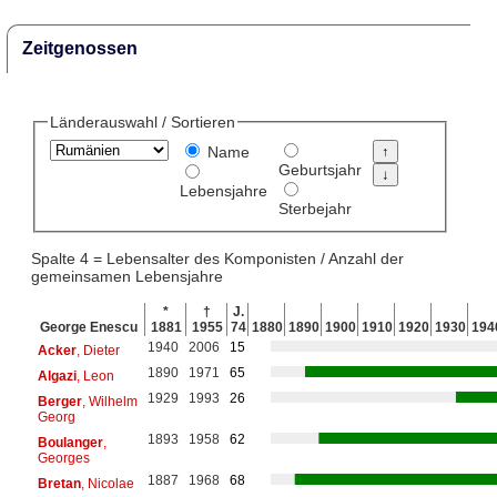
Zeitgenossen
Länderauswahl / Sortieren
Name
Geburtsjahr
Lebensjahre
Sterbejahr
Spalte 4 = Lebensalter des Komponisten / Anzahl der
gemeinsamen Lebensjahre
*
†
J.
George Enescu
1881
1955
74
1880
1890
1900
1910
1920
1930
194
1940
2006
15
Acker
, Dieter
1890
1971
65
Algazi
, Leon
1929
1993
26
Berger
, Wilhelm
Georg
1893
1958
62
Boulanger
,
Georges
1887
1968
68
Bretan
, Nicolae