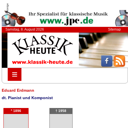
Anzeige
Samstag, 8. August 2026
Sitemap
≡
≡
Eduard Erdmann
dt. Pianist und Komponist
* 1896
† 1958