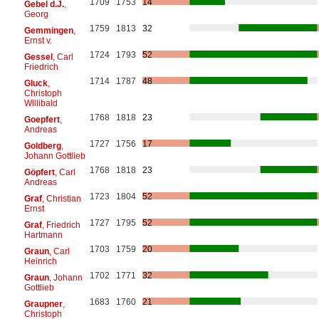
1709
1753
14
Gebel d.J.
,
Georg
1759
1813
32
Gemmingen
,
Ernst v.
1724
1793
52
Gessel
, Carl
Friedrich
1714
1787
48
Gluck
,
Christoph
Willibald
1768
1818
23
Goepfert
,
Andreas
1727
1756
17
Goldberg
,
Johann Gottlieb
1768
1818
23
Göpfert
, Carl
Andreas
1723
1804
52
Graf
, Christian
Ernst
1727
1795
52
Graf
, Friedrich
Hartmann
1703
1759
20
Graun
, Carl
Heinrich
1702
1771
32
Graun
, Johann
Gottlieb
1683
1760
21
Graupner
,
Christoph