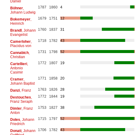
Daniel
1787
1860
4
Böhner
,
Johann Ludwig
1679
1751
12
Bokemeyer
,
Heinrich
1760
1837
31
Brandl
, Johann
Evangelist
1718
1782
43
Camerloher
,
Placidus von
1731
1798
52
Cannabich
,
Christian
1772
1807
19
Cartellieri
,
Antonio
Casimir
1771
1858
20
Cramer
,
Johann Baptist
1763
1826
28
Danzi
, Franz
1772
1844
19
Destouches
,
Franz Seraph
1753
1827
38
Dimler
, Franz
Anton
1715
1797
52
Doles
, Johann
Friedrich
1706
1782
43
Donati
, Johann
Gottfried