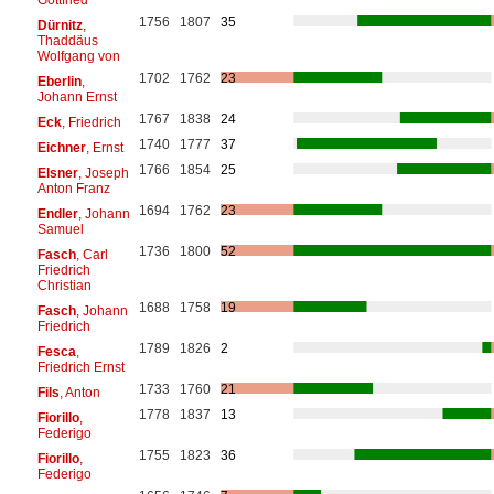
1756
1807
35
Dürnitz
,
Thaddäus
Wolfgang von
1702
1762
23
Eberlin
,
Johann Ernst
1767
1838
24
Eck
, Friedrich
1740
1777
37
Eichner
, Ernst
1766
1854
25
Elsner
, Joseph
Anton Franz
1694
1762
23
Endler
, Johann
Samuel
1736
1800
52
Fasch
, Carl
Friedrich
Christian
1688
1758
19
Fasch
, Johann
Friedrich
1789
1826
2
Fesca
,
Friedrich Ernst
1733
1760
21
Fils
, Anton
1778
1837
13
Fiorillo
,
Federigo
1755
1823
36
Fiorillo
,
Federigo