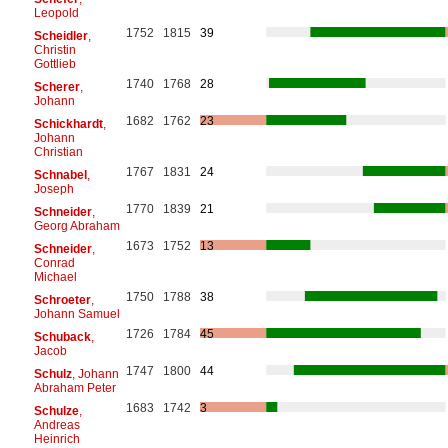
Leopold
1752
1815
39
Scheidler
,
Christin
Gottlieb
1740
1768
28
Scherer
,
Johann
1682
1762
23
Schickhardt
,
Johann
Christian
1767
1831
24
Schnabel
,
Joseph
1770
1839
21
Schneider
,
Georg Abraham
1673
1752
13
Schneider
,
Conrad
Michael
1750
1788
38
Schroeter
,
Johann Samuel
1726
1784
45
Schuback
,
Jacob
1747
1800
44
Schulz
, Johann
Abraham Peter
1683
1742
3
Schulze
,
Andreas
Heinrich