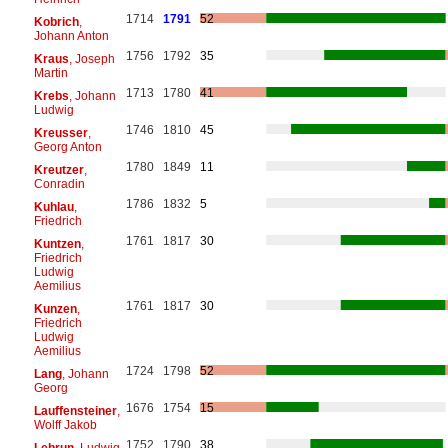
1714
1791
52
Kobrich
,
Johann Anton
1756
1792
35
Kraus
, Joseph
Martin
1713
1780
41
Krebs
, Johann
Ludwig
1746
1810
45
Kreusser
,
Georg Anton
1780
1849
11
Kreutzer
,
Conradin
1786
1832
5
Kuhlau
,
Friedrich
1761
1817
30
Kuntzen
,
Friedrich
Ludwig
Aemilius
1761
1817
30
Kunzen
,
Friedrich
Ludwig
Aemilius
1724
1798
52
Lang
, Johann
Georg
1676
1754
15
Lauffensteiner
,
Wolff Jakob
1752
1790
38
Lebrun
, Ludwig