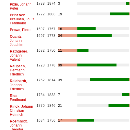
1788
1874
3
Pixis
, Johann
Peter
1772
1806
19
Prinz von
Preußen
, Louis
Ferdinand
1697
1757
18
Prowo
, Pierre
1697
1773
34
Quantz
,
Johann
Joachim
1682
1750
11
Rathgeber
,
Johann
Valentin
1728
1778
39
Raupach
,
Hermann
Friedrich
1752
1814
39
Reichardt
,
Johann
Friedrich
1784
1838
7
Ries
,
Ferdinand
1770
1846
21
Rinck
, Johann
Christian
Heinrich
1684
1756
17
Roemhildt
,
Johann
Theodor