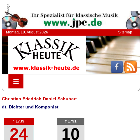
Anzeige
Montag, 10. August 2026
Sitemap
≡
≡
Christian Friedrich Daniel Schubart
dt. Dichter und Komponist
* 1739
† 1791
24
10