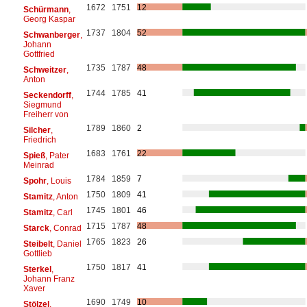
1672
1751
12
Schürmann
,
Georg Kaspar
1737
1804
52
Schwanberger
,
Johann
Gottfried
1735
1787
48
Schweitzer
,
Anton
1744
1785
41
Seckendorff
,
Siegmund
Freiherr von
1789
1860
2
Silcher
,
Friedrich
1683
1761
22
Spieß
, Pater
Meinrad
1784
1859
7
Spohr
, Louis
1750
1809
41
Stamitz
, Anton
1745
1801
46
Stamitz
, Carl
1715
1787
48
Starck
, Conrad
1765
1823
26
Steibelt
, Daniel
Gottlieb
1750
1817
41
Sterkel
,
Johann Franz
Xaver
1690
1749
10
Stölzel
,