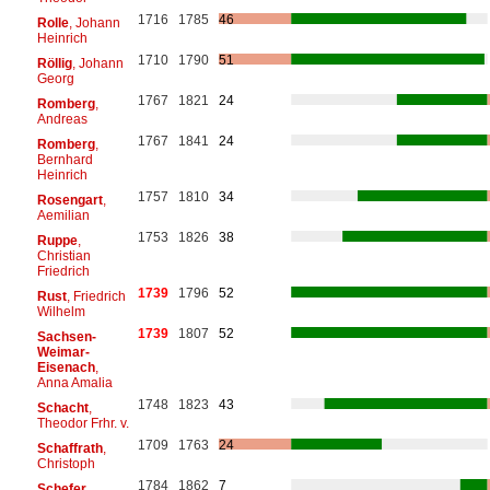
1716
1785
46
Rolle
, Johann
Heinrich
1710
1790
51
Röllig
, Johann
Georg
1767
1821
24
Romberg
,
Andreas
1767
1841
24
Romberg
,
Bernhard
Heinrich
1757
1810
34
Rosengart
,
Aemilian
1753
1826
38
Ruppe
,
Christian
Friedrich
1739
1796
52
Rust
, Friedrich
Wilhelm
1739
1807
52
Sachsen-
Weimar-
Eisenach
,
Anna Amalia
1748
1823
43
Schacht
,
Theodor Frhr. v.
1709
1763
24
Schaffrath
,
Christoph
1784
1862
7
Schefer
,