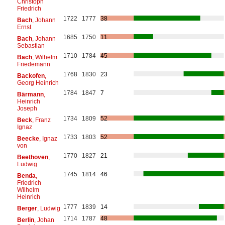
Christoph
Friedrich
1722
1777
38
Bach
, Johann
Ernst
1685
1750
11
Bach
, Johann
Sebastian
1710
1784
45
Bach
, Wilhelm
Friedemann
1768
1830
23
Backofen
,
Georg Heinrich
1784
1847
7
Bärmann
,
Heinrich
Joseph
1734
1809
52
Beck
, Franz
Ignaz
1733
1803
52
Beecke
, Ignaz
von
1770
1827
21
Beethoven
,
Ludwig
1745
1814
46
Benda
,
Friedrich
Wilhelm
Heinrich
1777
1839
14
Berger
, Ludwig
1714
1787
48
Berlin
, Johan