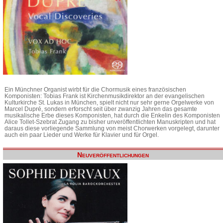
Ein Münchner Organist wirbt für die Chormusik eines französischen
Komponisten: Tobias Frank ist Kirchenmusikdirektor an der evangelischen
Kulturkirche St. Lukas in München, spielt nicht nur sehr gerne Orgelwerke von
Marcel Dupré, sondern erforscht seit über zwanzig Jahren das gesamte
musikalische Erbe dieses Komponisten, hat durch die Enkelin des Komponisten
Alice Tollet-Szebrat Zugang zu bisher unveröffentlichten Manuskripten und hat
daraus diese vorliegende Sammlung von meist Chorwerken vorgelegt, darunter
auch ein paar Lieder und Werke für Klavier und für Orgel.
Neuveröffentlichungen