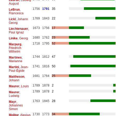
August
1756
1791
35
LeBrun
,
Francesca
1769
1843
22
Lickl
, Johann
Georg
1673
1756
17
Liechtenauer
,
Paul Ignaz
1680
1762
23
Linike
, Georg
1718
1795
52
Marpurg
,
Friedrich
Wilhelm
1744
1812
47
Martines
,
Marianne
1741
1816
50
Martini
, Jean-
Paul-Égide
1681
1764
25
Mattheson
,
Johann
1789
1878
2
Maurer
, Louis
1789
1878
2
Maurer
,
Ludwig
1763
1845
28
Mayr
,
Johannes
Simon
1730
1773
34
Molitor
, Alexius