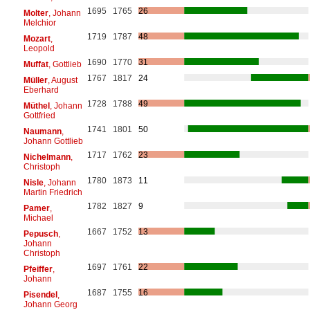
1695
1765
26
Molter
, Johann
Melchior
1719
1787
48
Mozart
,
Leopold
1690
1770
31
Muffat
, Gottlieb
1767
1817
24
Müller
, August
Eberhard
1728
1788
49
Müthel
, Johann
Gottfried
1741
1801
50
Naumann
,
Johann Gottlieb
1717
1762
23
Nichelmann
,
Christoph
1780
1873
11
Nisle
, Johann
Martin Friedrich
1782
1827
9
Pamer
,
Michael
1667
1752
13
Pepusch
,
Johann
Christoph
1697
1761
22
Pfeiffer
,
Johann
1687
1755
16
Pisendel
,
Johann Georg