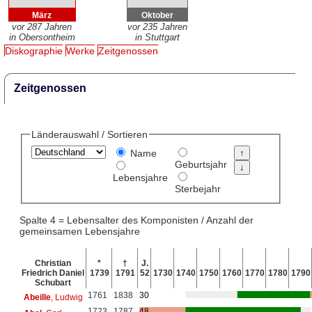
März
Oktober
vor 287 Jahren
vor 235 Jahren
in Obersontheim
in Stuttgart
Diskographie
Werke
Zeitgenossen
Zeitgenossen
Länderauswahl / Sortieren
Name
Geburtsjahr
Lebensjahre
Sterbejahr
Spalte 4 = Lebensalter des Komponisten / Anzahl der
gemeinsamen Lebensjahre
Christian
*
†
J.
Friedrich Daniel
1739
1791
52
1730
1740
1750
1760
1770
1780
1790
Schubart
1761
1838
30
Abeille
, Ludwig
1723
1787
48