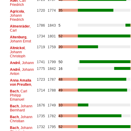
Abel
, Carl
Friedrich
1720
1774
35
Agricola
,
Johann
Friedrich
1786
1843
5
Almenräder
,
Carl
1734
1801
52
Altenburg
,
Johann Ernst
1719
1759
20
Altnickol
,
Johann
Christoph
1741
1799
50
André
, Johann
1775
1842
16
André
, Johann
Anton
1723
1787
48
Anna Amalia
von Preußen
,
1714
1788
49
Bach
, Carl
Philipp
Emanuel
1676
1749
10
Bach
, Johann
Bernhard
1735
1782
43
Bach
, Johann
Christian
1732
1795
52
Bach
, Johann