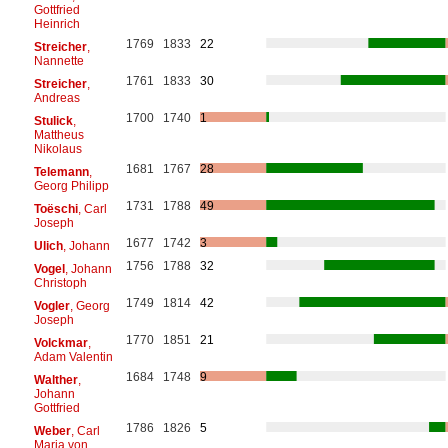
Gottfried
Heinrich
1769
1833
22
Streicher
,
Nannette
1761
1833
30
Streicher
,
Andreas
1700
1740
1
Stulick
,
Mattheus
Nikolaus
1681
1767
28
Telemann
,
Georg Philipp
1731
1788
49
Toëschi
, Carl
Joseph
1677
1742
3
Ulich
, Johann
1756
1788
32
Vogel
, Johann
Christoph
1749
1814
42
Vogler
, Georg
Joseph
1770
1851
21
Volckmar
,
Adam Valentin
1684
1748
9
Walther
,
Johann
Gottfried
1786
1826
5
Weber
, Carl
Maria von