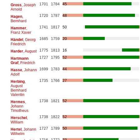
1701
1784
45
Gross
, Joseph
Arnold
1720
1787
48
Hagen
,
Bernhard
1741
1817
50
Hammer
,
Franz Xaver
1685
1759
20
Händel
, Georg
Friedrich
1775
1813
16
Harder
, August
1727
1795
52
Hartmann
Graf
, Friedrich
1699
1783
44
Hasse
, Johann
Adolf
1735
1766
27
Herbing
,
August
Bernhard
Valentin
1738
1821
52
Hermes
,
Johann
Timotheus
1738
1822
52
Herschel
,
William
1727
1789
50
Hertel
, Johann
Wilhelm
1716
1772
33