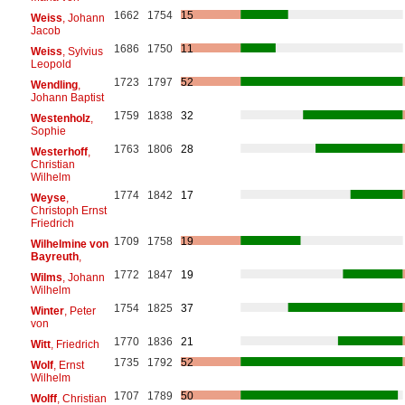
1662
1754
15
Weiss
, Johann
Jacob
1686
1750
11
Weiss
, Sylvius
Leopold
1723
1797
52
Wendling
,
Johann Baptist
1759
1838
32
Westenholz
,
Sophie
1763
1806
28
Westerhoff
,
Christian
Wilhelm
1774
1842
17
Weyse
,
Christoph Ernst
Friedrich
1709
1758
19
Wilhelmine von
Bayreuth
,
1772
1847
19
Wilms
, Johann
Wilhelm
1754
1825
37
Winter
, Peter
von
1770
1836
21
Witt
, Friedrich
1735
1792
52
Wolf
, Ernst
Wilhelm
1707
1789
50
Wolff
, Christian