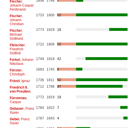
1656
1746
7
Fischer
,
Johann Caspar
Ferdinand
1733
1800
52
Fischer
,
Johann
Christian
1773
1829
18
Fischer
,
Michael
Gotthard
1722
1806
52
Fleischer
,
Friedrich
Gottlob
1749
1818
42
Forkel
, Johann
Nikolaus
1693
1745
6
Förster
,
Christoph
1736
1811
52
Fränzl
, Ignaz
1712
1786
47
Friedrich II.
von Preußen
,
1772
1819
19
Fürstenau
,
Caspar
1784
1822
7
Gebauer
, Franz
Xaver
1787
1843
4
Gebel
, Franz
Xaver