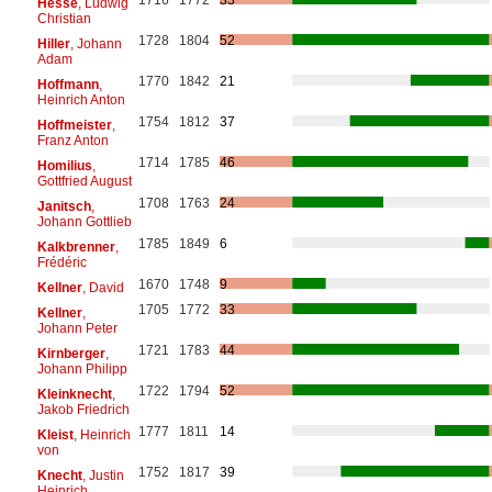
Hesse
, Ludwig
Christian
1728
1804
52
Hiller
, Johann
Adam
1770
1842
21
Hoffmann
,
Heinrich Anton
1754
1812
37
Hoffmeister
,
Franz Anton
1714
1785
46
Homilius
,
Gottfried August
1708
1763
24
Janitsch
,
Johann Gottlieb
1785
1849
6
Kalkbrenner
,
Frédéric
1670
1748
9
Kellner
, David
1705
1772
33
Kellner
,
Johann Peter
1721
1783
44
Kirnberger
,
Johann Philipp
1722
1794
52
Kleinknecht
,
Jakob Friedrich
1777
1811
14
Kleist
, Heinrich
von
1752
1817
39
Knecht
, Justin
Heinrich