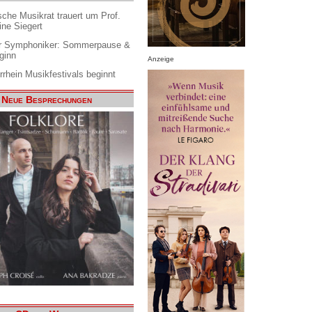
che Musikrat trauert um Prof.
ine Siegert
 Symphoniker: Sommerpause &
ginn
Anzeige
rrhein Musikfestivals beginnt
Neue Besprechungen