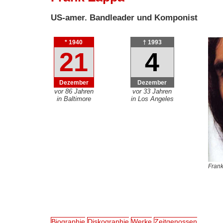
US-amer. Bandleader und Komponist
* 1940
† 1993
21
4
Dezember
Dezember
vor 86 Jahren
vor 33 Jahren
in Baltimore
in Los Angeles
Frank
Biographie
Diskographie
Werke
Zeitgenossen