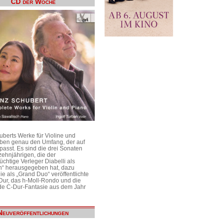
CD der Woche
uberts Werke für Violine und
aben genau den Umfang, der auf
passt. Es sind die drei Sonaten
ehnjährigen, die der
üchtige Verleger Diabelli als
n“ herausgegeben hat, dazu
e als „Grand Duo“ veröffentlichte
Dur, das h-Moll-Rondo und die
e C-Dur-Fantasie aus dem Jahr
Neuveröffentlichungen