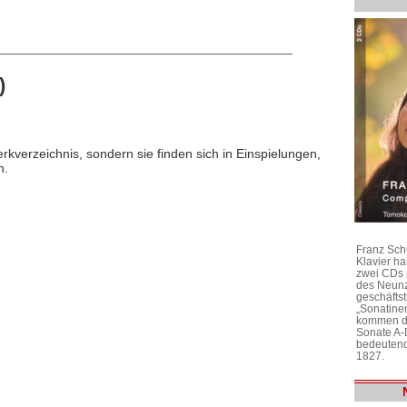
)
rkverzeichnis, sondern sie finden sich in Einspielungen,
n.
Franz Sch
Klavier h
zwei CDs 
des Neunz
geschäftst
„Sonatine
kommen di
Sonate A-
bedeutend
1827.