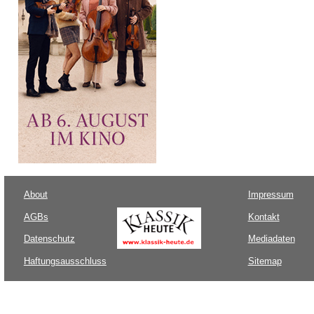
About
Impressum
AGBs
Kontakt
Datenschutz
Mediadaten
Haftungsausschluss
Sitemap