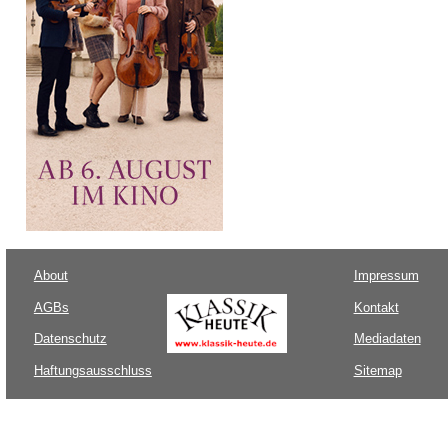
About
Impressum
AGBs
Kontakt
Datenschutz
Mediadaten
Haftungsausschluss
Sitemap