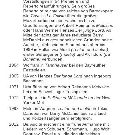
Vorstellungen in 54 Premieren und
Repertoireaufführungen. Sein großes
Repertoire reichte von reichte von Barockopern
wie Cavallis
La Calisto
über die großen
Mozartpartien seines Fachs bis hin zu
Uraufführungen wie Aribert Reimanns
Melusine
oder Hans Werner Henzes
Der junge Lord
. Ab
Mitte der achtziger Jahre reduzierte Barry
McDaniel aus gesundheitlichen Gründen seine
Auftritte, blieb seinem Stammhaus aber bis
1999 in Rollen wie Melot
(Tristan und Isolde)
,
erster Gefangener
(Fidelio)
und Alcindoro
(La
Bohème)
verbunden.
1964
Wolfram in
Tannhäuser
bei den Bayreuther
Festspielen.
1965
UA von Henzes
Der junge Lord
nach Ingeborg
Bachmann.
1971
Uraufführung von Aribert Reimanns
Melusine
bei den Schwetzinger Festspielen.
1972
Titelpartie in
Pelléas et Mélisande
an der New
Yorker Met.
1993
Melot in Wagners
Tristan und Isolde
in Tokio.
Daneben war Barry McDaniel auch als Lied-
und Konzertsänger sehr erfolgreich.
2012
Bei Audite erscheint eine frühe Aufnahme mit
Liedern von Schubert, Schumann, Hugo Wolf,
Debussy, Ravel u.a., die den vielseitigen