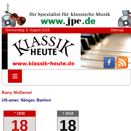
Anzeige
Donnerstag, 6. August 2026
Sitemap
≡
≡
Barry McDaniel
US-amer. Sänger, Bariton
* 1930
† 2018
18
18