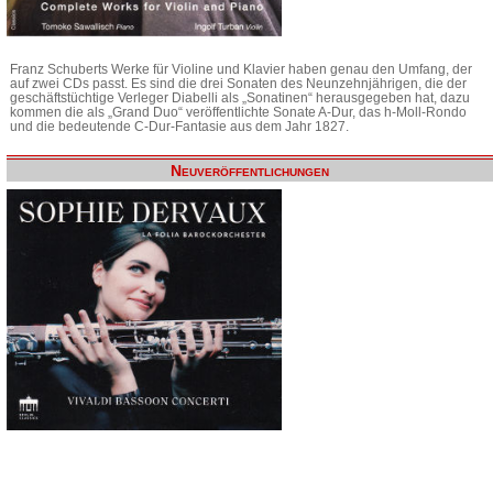
Franz Schuberts Werke für Violine und Klavier haben genau den Umfang, der
auf zwei CDs passt. Es sind die drei Sonaten des Neunzehnjährigen, die der
geschäftstüchtige Verleger Diabelli als „Sonatinen“ herausgegeben hat, dazu
kommen die als „Grand Duo“ veröffentlichte Sonate A-Dur, das h-Moll-Rondo
und die bedeutende C-Dur-Fantasie aus dem Jahr 1827.
Neuveröffentlichungen