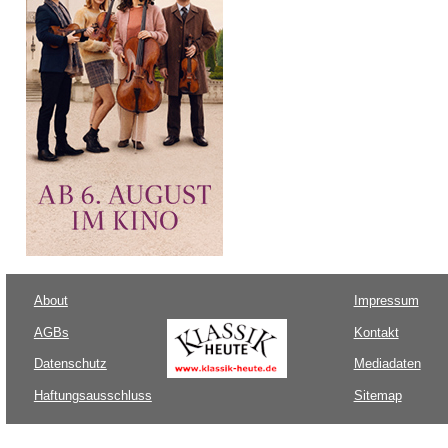
About
Impressum
AGBs
Kontakt
Datenschutz
Mediadaten
Haftungsausschluss
Sitemap