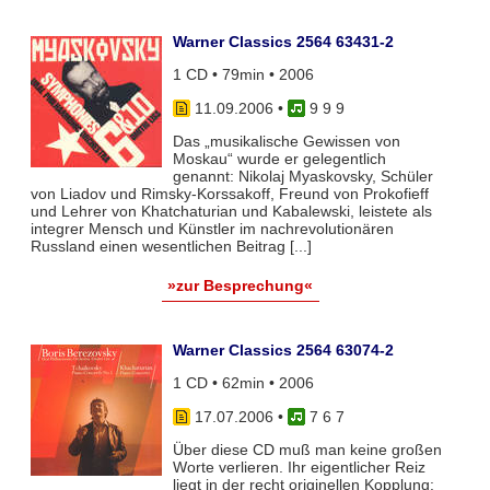
Warner Classics 2564 63431-2
1 CD • 79min • 2006
11.09.2006
•
9 9 9
Das „musikalische Gewissen von
Moskau“ wurde er gelegentlich
genannt: Nikolaj Myaskovsky, Schüler
von Liadov und Rimsky-Korssakoff, Freund von Prokofieff
und Lehrer von Khatchaturian und Kabalewski, leistete als
integrer Mensch und Künstler im nachrevolutionären
Russland einen wesentlichen Beitrag [...]
»zur Besprechung«
Warner Classics 2564 63074-2
1 CD • 62min • 2006
17.07.2006
•
7 6 7
Über diese CD muß man keine großen
Worte verlieren. Ihr eigentlicher Reiz
liegt in der recht originellen Kopplung: