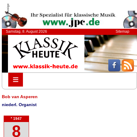
Anzeige
Samstag, 8. August 2026
Sitemap
≡
≡
Bob van Asperen
niederl. Organist
* 1947
8