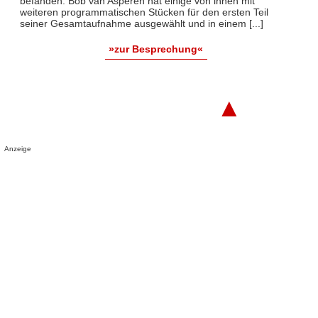
befanden. Bob van Asperen hat einige von ihnen mit
weiteren programmatischen Stücken für den ersten Teil
seiner Gesamtaufnahme ausgewählt und in einem [...]
»zur Besprechung«
▲
Anzeige