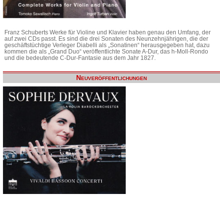
Franz Schuberts Werke für Violine und Klavier haben genau den Umfang, der
auf zwei CDs passt. Es sind die drei Sonaten des Neunzehnjährigen, die der
geschäftstüchtige Verleger Diabelli als „Sonatinen“ herausgegeben hat, dazu
kommen die als „Grand Duo“ veröffentlichte Sonate A-Dur, das h-Moll-Rondo
und die bedeutende C-Dur-Fantasie aus dem Jahr 1827.
Neuveröffentlichungen