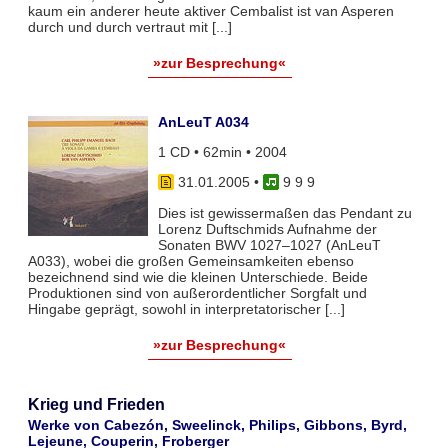
kaum ein anderer heute aktiver Cembalist ist van Asperen
durch und durch vertraut mit [...]
»zur Besprechung«
AnLeuT A034
1 CD • 62min • 2004
31.01.2005
•
9 9 9
Dies ist gewissermaßen das Pendant zu
Lorenz Duftschmids Aufnahme der
Sonaten BWV 1027–1027 (AnLeuT
A033), wobei die großen Gemeinsamkeiten ebenso
bezeichnend sind wie die kleinen Unterschiede. Beide
Produktionen sind von außerordentlicher Sorgfalt und
Hingabe geprägt, sowohl in interpretatorischer [...]
»zur Besprechung«
Krieg und Frieden
Werke von Cabezón, Sweelinck, Philips, Gibbons, Byrd,
Lejeune, Couperin, Froberger