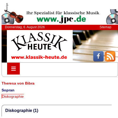
Anzeige
Donnerstag, 6. August 2026
Sitemap
≡
≡
Theresa von Bibra
Sopran
Diskographie
Diskographie (1)