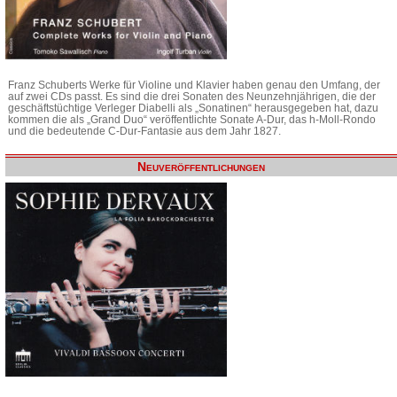
Franz Schuberts Werke für Violine und Klavier haben genau den Umfang, der
auf zwei CDs passt. Es sind die drei Sonaten des Neunzehnjährigen, die der
geschäftstüchtige Verleger Diabelli als „Sonatinen“ herausgegeben hat, dazu
kommen die als „Grand Duo“ veröffentlichte Sonate A-Dur, das h-Moll-Rondo
und die bedeutende C-Dur-Fantasie aus dem Jahr 1827.
Neuveröffentlichungen