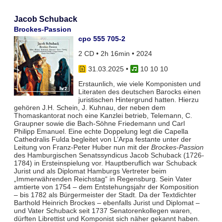
Jacob Schuback
Brockes-Passion
cpo 555 705-2
2 CD • 2h 16min • 2024
31.03.2025
•
10 10 10
Erstaunlich, wie viele Komponisten und
Literaten des deutschen Barocks einen
juristischen Hintergrund hatten. Hierzu
gehören J.H. Schein, J. Kuhnau, der neben dem
Thomaskantorat noch eine Kanzlei betrieb, Telemann, C.
Graupner sowie die Bach-Söhne Friedemann und Carl
Philipp Emanuel. Eine echte Doppelung legt die Capella
Cathedralis Fulda begleitet von L’Arpa festante unter der
Leitung von Franz-Peter Huber nun mit der
Brockes-Passion
des Hamburgischen Senatssyndicus Jacob Schuback (1726-
1784) in Ersteinspielung vor. Hauptberuflich war Schuback
Jurist und als Diplomat Hamburgs Vertreter beim
„Immerwährenden Reichstag“ in Regensburg. Sein Vater
amtierte von 1754 – dem Entstehungsjahr der Komposition
– bis 1782 als Bürgermeister der Stadt. Da der Textdichter
Barthold Heinrich Brockes – ebenfalls Jurist und Diplomat –
und Vater Schuback seit 1737 Senatorenkollegen waren,
dürften Librettist und Komponist sich näher gekannt haben.