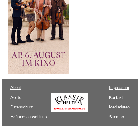
About
Impressum
AGBs
Kontakt
Datenschutz
Mediadaten
Haftungsausschluss
Sitemap