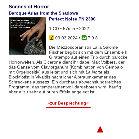
Scenes of Horror
Baroque Arias from the Shadows
Perfect Noise PN 2306
1 CD • 57min • 2022
09.03.2024
•
7 9 8
Die Mezzosopranistin Laila Salome
Fischer begibt sich mit dem Ensemble Il
Giratempo auf einen Trip durch barocke
Horrorwelten. Als Cicerone dient ihr dabei Max Volbers, der
das Ganze vom Claviorganum (Kombination von Cembalo
mit Orgelpositiv) aus leitet und sich mit
La Notte
als
Blockflötist in Vivaldis nächtlicher Albtraumkammer des
Schreckens aussetzt. Ein durchaus abwechslungsreiches
Programm, das temperamentvoll dargeboten wird, häufig
aber allzu sehr auf puren Effekt angelegt ist
»zur Besprechung«
▲