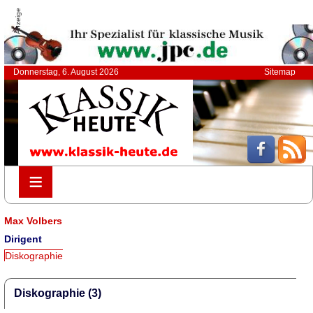
Anzeige
Donnerstag, 6. August 2026
Sitemap
≡
≡
Max Volbers
Dirigent
Diskographie
Diskographie (3)