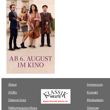
About
Impressum
AGBs
Kontakt
Datenschutz
Mediadaten
Haftungsausschluss
Sitemap