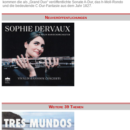
kommen die als „Grand Duo“ veröffentlichte Sonate A-Dur, das h-Moll-Rondo
und die bedeutende C-Dur-Fantasie aus dem Jahr 1827.
Neuveröffentlichungen
Weitere 39 Themen