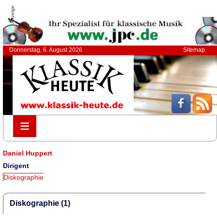
Anzeige
Donnerstag, 6. August 2026
Sitemap
≡
≡
Daniel Huppert
Dirigent
Diskographie
Diskographie (1)