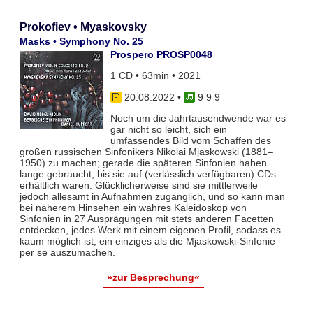
Prokofiev • Myaskovsky
Masks • Symphony No. 25
Prospero PROSP0048
1 CD • 63min • 2021
20.08.2022
•
9 9 9
Noch um die Jahrtausendwende war es
gar nicht so leicht, sich ein
umfassendes Bild vom Schaffen des
großen russischen Sinfonikers Nikolai Mjaskowski (1881–
1950) zu machen; gerade die späteren Sinfonien haben
lange gebraucht, bis sie auf (verlässlich verfügbaren) CDs
erhältlich waren. Glücklicherweise sind sie mittlerweile
jedoch allesamt in Aufnahmen zugänglich, und so kann man
bei näherem Hinsehen ein wahres Kaleidoskop von
Sinfonien in 27 Ausprägungen mit stets anderen Facetten
entdecken, jedes Werk mit einem eigenen Profil, sodass es
kaum möglich ist, ein einziges als die Mjaskowski-Sinfonie
per se auszumachen.
»zur Besprechung«