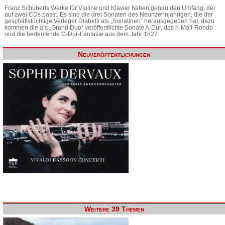
Franz Schuberts Werke für Violine und Klavier haben genau den Umfang, der
auf zwei CDs passt. Es sind die drei Sonaten des Neunzehnjährigen, die der
geschäftstüchtige Verleger Diabelli als „Sonatinen“ herausgegeben hat, dazu
kommen die als „Grand Duo“ veröffentlichte Sonate A-Dur, das h-Moll-Rondo
und die bedeutende C-Dur-Fantasie aus dem Jahr 1827.
Neuveröffentlichungen
Weitere 39 Themen