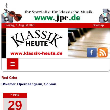
Anzeige
Freitag, 7. August 2026
Sitemap
≡
≡
Reri Grist
US-amer. Opernsängerin, Sopran
* 1932
29