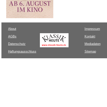
About
Impressum
AGBs
Kontakt
Datenschutz
Mediadaten
Haftungsausschluss
Sitemap