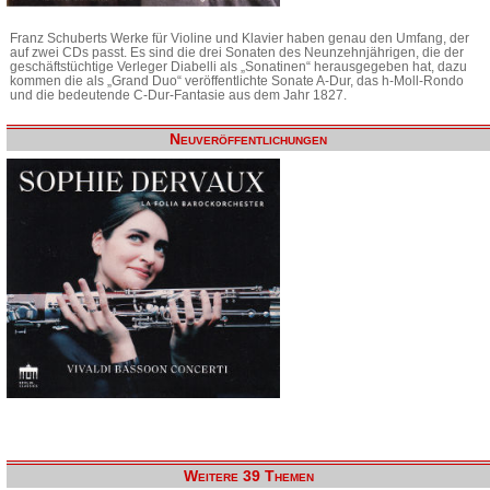
Franz Schuberts Werke für Violine und Klavier haben genau den Umfang, der
auf zwei CDs passt. Es sind die drei Sonaten des Neunzehnjährigen, die der
geschäftstüchtige Verleger Diabelli als „Sonatinen“ herausgegeben hat, dazu
kommen die als „Grand Duo“ veröffentlichte Sonate A-Dur, das h-Moll-Rondo
und die bedeutende C-Dur-Fantasie aus dem Jahr 1827.
Neuveröffentlichungen
Weitere 39 Themen