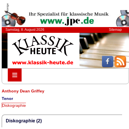
Anzeige
Samstag, 8. August 2026
Sitemap
≡
≡
Anthony Dean Griffey
Tenor
Diskographie
Diskographie (2)