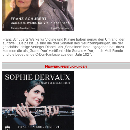
Franz Schuberts Werke für Violine und Klavier haben genau den Umfang, der
auf zwei CDs passt. Es sind die drei Sonaten des Neunzehnjährigen, die der
geschäftstüchtige Verleger Diabelli als „Sonatinen“ herausgegeben hat, dazu
kommen die als „Grand Duo“ veröffentlichte Sonate A-Dur, das h-Moll-Rondo
und die bedeutende C-Dur-Fantasie aus dem Jahr 1827.
Neuveröffentlichungen