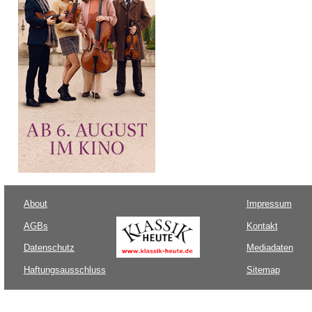
About
Impressum
AGBs
Kontakt
Datenschutz
Mediadaten
Haftungsausschluss
Sitemap