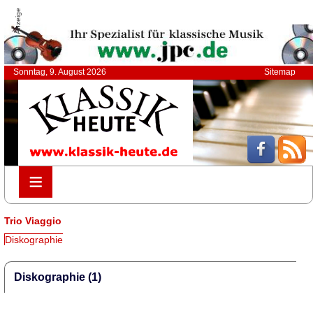
Anzeige
Sonntag, 9. August 2026
Sitemap
≡
≡
Trio Viaggio
Diskographie
Diskographie (1)