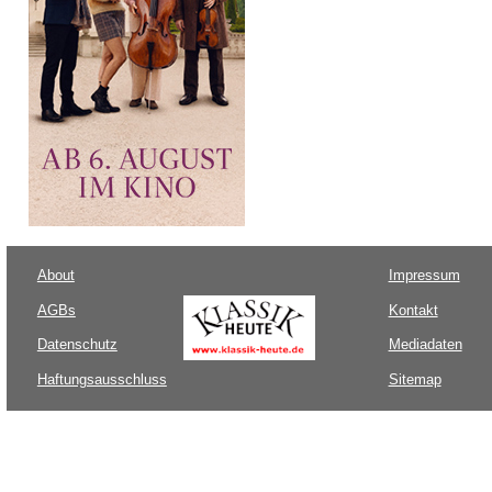
About
Impressum
AGBs
Kontakt
Datenschutz
Mediadaten
Haftungsausschluss
Sitemap