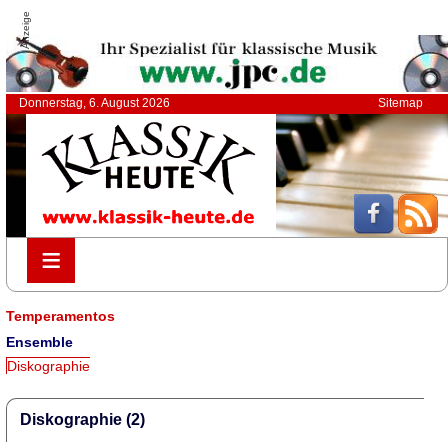
Anzeige
Donnerstag, 6. August 2026
Sitemap
≡
≡
Temperamentos
Ensemble
Diskographie
Diskographie (2)