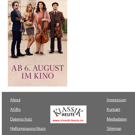
About
Impressum
AGBs
Kontakt
Datenschutz
Mediadaten
Haftungsausschluss
Sitemap