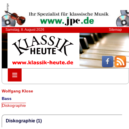
Anzeige
Samstag, 8. August 2026
Sitemap
≡
≡
Wolfgang Klose
Bass
Diskographie
Diskographie (1)