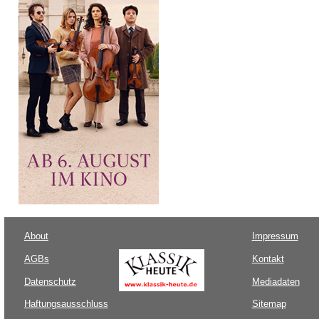
About
Impressum
AGBs
Kontakt
Datenschutz
Mediadaten
Haftungsausschluss
Sitemap