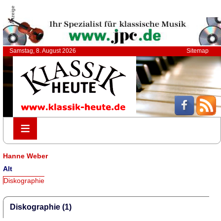
Anzeige
Samstag, 8. August 2026
Sitemap
≡
≡
Hanne Weber
Alt
Diskographie
Diskographie (1)