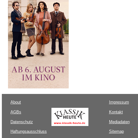
About
Impressum
AGBs
Kontakt
Datenschutz
Mediadaten
Haftungsausschluss
Sitemap