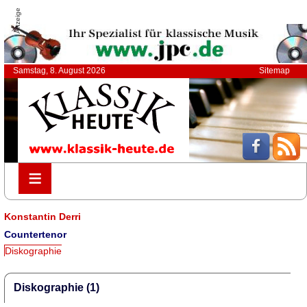
Anzeige
Samstag, 8. August 2026
Sitemap
≡
≡
Konstantin Derri
Countertenor
Diskographie
Diskographie (1)