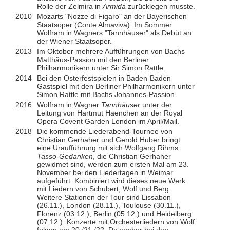
Rolle der Zelmira in
Armida
zurücklegen musste.
2010
Mozarts "Nozze di Figaro" an der Bayerischen
Staatsoper (Conte Almaviva). Im Sommer
Wolfram in Wagners "Tannhäuser" als Debüt an
der Wiener Staatsoper.
2013
Im Oktober mehrere Aufführungen von Bachs
Matthäus-Passion mit den Berliner
Philharmonikern unter Sir Simon Rattle.
2014
Bei den Osterfestspielen in Baden-Baden
Gastspiel mit den Berliner Philharmonikern unter
Simon Rattle mit Bachs Johannes-Passion.
2016
Wolfram in Wagner
Tannhäuser
unter der
Leitung von Hartmut Haenchen an der Royal
Opera Covent Garden London im April/Mail.
2018
Die kommende Liederabend-Tournee von
Christian Gerhaher und Gerold Huber bringt
eine Uraufführung mit sich:Wolfgang Rihms
Tasso-Gedanken
, die Christian Gerhaher
gewidmet sind, werden zum ersten Mal am 23.
November bei den Liedertagen in Weimar
aufgeführt. Kombiniert wird dieses neue Werk
mit Liedern von Schubert, Wolf und Berg.
Weitere Stationen der Tour sind Lissabon
(26.11.), London (28.11.), Toulouse (30.11.),
Florenz (03.12.), Berlin (05.12.) und Heidelberg
(07.12.). Konzerte mit Orchesterliedern von Wolf