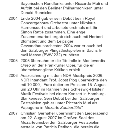
Bayerischen Rundfunks unter Riccardo Muti und
Auftritt bei den Berliner Philharmonikern unter
Donald Runnicles.
2004
Ende 2004 gab er sein Debüt beim Royal
Concertgebouw Orchestra unter Nikolaus
Harnoncourt und arbeitete erstmals mit Sir
Simon Rattle zusammen. Eine enge
Zusammenarbeit ergab sich auch mit Herbert
Blomstedt und dem Leipziger
Gewandhausorchester. 2004 war er auch bei
den Salzburger Pfingstfestspielen in Bachs h-
moll Messe (BWV 232) zu hören.
2005
2005 übernahm er die Titelrolle in Monteverdis
Orfeo
an der Frankfurter Oper, für die er
überschwengliche Kritiken erhielt.
2006
Auszeichnung mit dem NDR Musikpreis 2006.
NDR Intendant Prof. Jobst Plog überreichte den
mit 10.000,- Euro dotierten Preis am 15. August
um 20 Uhr im Rahmen des Schleswig-Holstein
Musik Festivals bei einem Konzert in Hamburg-
Blankenese. Sein Debüt bei den Salzburger
Festspielen gab er unter Riccardo Muti als
Papageno in Mozarts
Zauberflöte".
2007
Christian Gerhaher übernimmt den Liederabend
am 22. August 2007 im Großen Saal des
Mozarteumsbei den Salzburger Festspielen
anstelle von Patricia Petibon, die bereits die