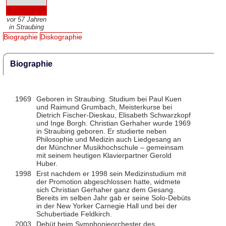
vor 57 Jahren
in Straubing
Biographie
Diskographie
Biographie
1969
Geboren in Straubing. Studium bei Paul Kuen
und Raimund Grumbach, Meisterkurse bei
Dietrich Fischer-Dieskau, Elisabeth Schwarzkopf
und Inge Borgh. Christian Gerhaher wurde 1969
in Straubing geboren. Er studierte neben
Philosophie und Medizin auch Liedgesang an
der Münchner Musikhochschule – gemeinsam
mit seinem heutigen Klavierpartner Gerold
Huber.
1998
Erst nachdem er 1998 sein Medizinstudium mit
der Promotion abgeschlossen hatte, widmete
sich Christian Gerhaher ganz dem Gesang.
Bereits im selben Jahr gab er seine Solo-Debüts
in der New Yorker Carnegie Hall und bei der
Schubertiade Feldkirch.
2003
Debüt beim Symphonieorchester des