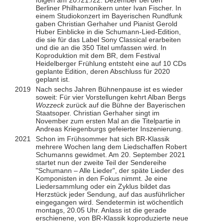
folgen am 20./21./22. Dezember bei den
Berliner Philharmonikern unter Ivan Fischer. In
einem Studiokonzert im Bayerischen Rundfunk
gaben Christian Gerhaher und Pianist Gerold
Huber Einblicke in die Schumann-Lied-Edition,
die sie für das Label Sony Classical erarbeiten
und die an die 350 Titel umfassen wird. In
Koproduktion mit dem BR, dem Festival
Heidelberger Frühlung entsteht eine auf 10 CDs
geplante Edition, deren Abschluss für 2020
geplant ist.
2019
Nach sechs Jahren Bühnenpause ist es wieder
soweit: Für vier Vorstellungen kehrt Alban Bergs
Wozzeck
zurück auf die Bühne der Bayerischen
Staatsoper. Christian Gerhaher singt im
November zum ersten Mal an die Titelpartie in
Andreas Kriegenburgs gefeierter Inszenierung.
2021
Schon im Frühsommer hat sich BR-Klassik
mehrere Wochen lang dem Liedschaffen Robert
Schumanns gewidmet. Am 20. September 2021
startet nun der zweite Teil der Sendereihe
"Schumann – Alle Lieder", der späte Lieder des
Komponisten in den Fokus nimmt. Je eine
Liedersammlung oder ein Zyklus bildet das
Herzstück jeder Sendung, auf das ausführlicher
eingegangen wird. Sendetermin ist wöchentlich
montags, 20.05 Uhr. Anlass ist die gerade
erschienene, von BR-Klassik koproduzierte neue