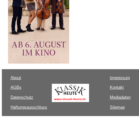
About
Impressum
AGBs
Kontakt
Datenschutz
Mediadaten
Haftungsausschluss
Sitemap