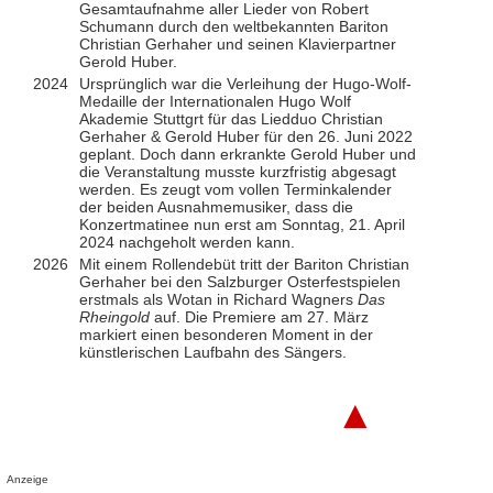
Gesamtaufnahme aller Lieder von Robert
Schumann durch den weltbekannten Bariton
Christian Gerhaher und seinen Klavierpartner
Gerold Huber.
2024
Ursprünglich war die Verleihung der Hugo-Wolf-
Medaille der Internationalen Hugo Wolf
Akademie Stuttgrt für das Liedduo Christian
Gerhaher & Gerold Huber für den 26. Juni 2022
geplant. Doch dann erkrankte Gerold Huber und
die Veranstaltung musste kurzfristig abgesagt
werden. Es zeugt vom vollen Terminkalender
der beiden Ausnahmemusiker, dass die
Konzertmatinee nun erst am Sonntag, 21. April
2024 nachgeholt werden kann.
2026
Mit einem Rollendebüt tritt der Bariton Christian
Gerhaher bei den Salzburger Osterfestspielen
erstmals als Wotan in Richard Wagners
Das
Rheingold
auf. Die Premiere am 27. März
markiert einen besonderen Moment in der
künstlerischen Laufbahn des Sängers.
▲
Anzeige