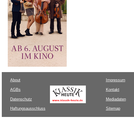
About
Impressum
AGBs
Kontakt
Datenschutz
Mediadaten
Haftungsausschluss
Sitemap