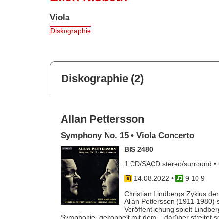
Viola
Diskographie
Diskographie (2)
Allan Pettersson
Symphony No. 15 • Viola Concerto
BIS 2480
1 CD/SACD stereo/surround • 
14.08.2022
•
9 10 9
Christian Lindbergs Zyklus d
Allan Pettersson (1911-1980) s
Veröffentlichung spielt Lindb
Symphonie, gekoppelt mit dem – darüber streitet s