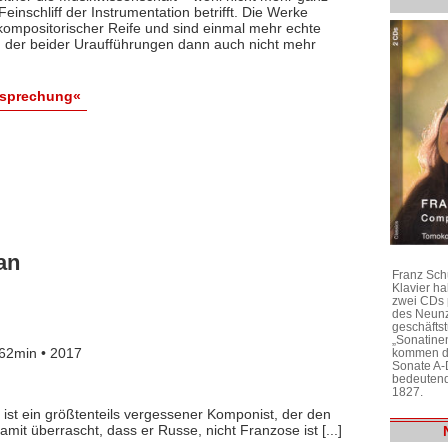
inschliff der Instrumentation betrifft. Die Werke
ompositorischer Reife und sind einmal mehr echte
der beider Uraufführungen dann auch nicht mehr
esprechung«
an
Franz Sch
Klavier h
zwei CDs 
des Neunz
geschäftst
„Sonatine
62min • 2017
kommen di
Sonate A-
bedeutend
1827.
 ist ein größtenteils vergessener Komponist, der den
it überrascht, dass er Russe, nicht Franzose ist [...]