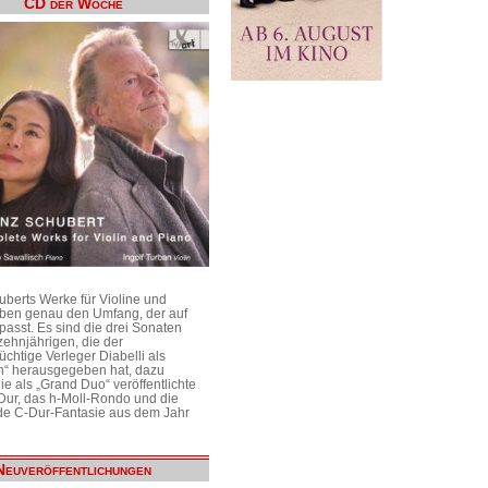
CD der Woche
uberts Werke für Violine und
aben genau den Umfang, der auf
passt. Es sind die drei Sonaten
ehnjährigen, die der
üchtige Verleger Diabelli als
n“ herausgegeben hat, dazu
e als „Grand Duo“ veröffentlichte
Dur, das h-Moll-Rondo und die
e C-Dur-Fantasie aus dem Jahr
Neuveröffentlichungen