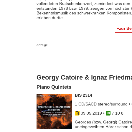
vollendeten Bratschenkonzert; zumindest was den Fe
entstanden 1978 bzw. 1979, zeugen von höchster k
Bekenntnismusik des schwerkranken Komponisten, 
erleben durfte.
»zur B
Anzeige
Georgy Catoire & Ignaz Friedm
Piano Quintets
BIS 2314
1 CD/SACD stereo/surround • 
09.05.2019
•
7 10 8
Georges (bzw. Georgi) Catoire
uneingeweihten Hörer schon dam