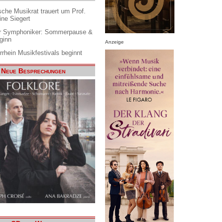
che Musikrat trauert um Prof.
ine Siegert
 Symphoniker: Sommerpause &
ginn
Anzeige
rrhein Musikfestivals beginnt
Neue Besprechungen