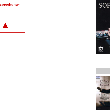
esprechung«
▲