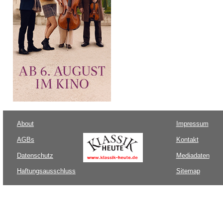
About
Impressum
AGBs
Kontakt
Datenschutz
Mediadaten
Haftungsausschluss
Sitemap