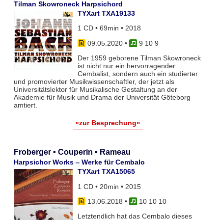
Tilman Skowroneck Harpsichord
TYXart TXA19133
1 CD • 69min • 2018
09.05.2020
•
9 10 9
Der 1959 geborene Tilman Skowroneck
ist nicht nur ein hervorragender
Cembalist, sondern auch ein studierter
und promovierter Musikwissenschaftler, der jetzt als
Universitätslektor für Musikalische Gestaltung an der
Akademie für Musik und Drama der Universität Göteborg
amtiert.
»zur Besprechung«
Froberger • Couperin • Rameau
Harpsichor Works ‒ Werke für Cembalo
TYXart TXA15065
1 CD • 20min • 2015
13.06.2018
•
10 10 10
Letztendlich hat das Cembalo dieses