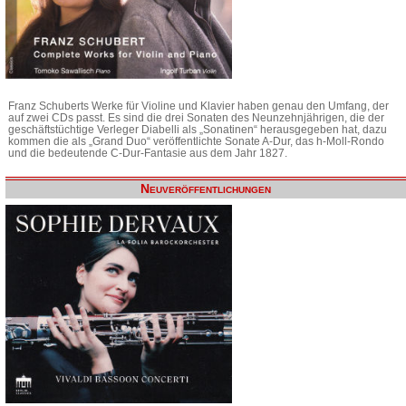
Franz Schuberts Werke für Violine und Klavier haben genau den Umfang, der
auf zwei CDs passt. Es sind die drei Sonaten des Neunzehnjährigen, die der
geschäftstüchtige Verleger Diabelli als „Sonatinen“ herausgegeben hat, dazu
kommen die als „Grand Duo“ veröffentlichte Sonate A-Dur, das h-Moll-Rondo
und die bedeutende C-Dur-Fantasie aus dem Jahr 1827.
Neuveröffentlichungen