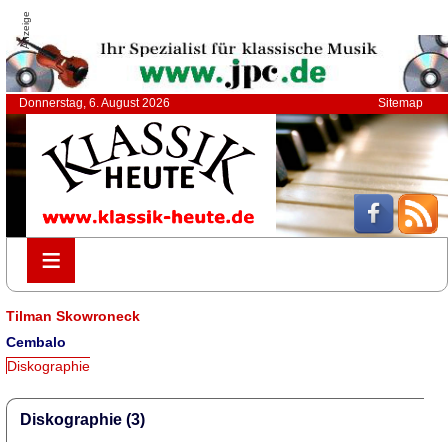
Anzeige
Donnerstag, 6. August 2026
Sitemap
≡
≡
Tilman Skowroneck
Cembalo
Diskographie
Diskographie (3)