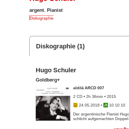
argent. Pianist
Diskographie
Diskographie (1)
Hugo Schuler
Goldberg+
aldilá ARCD 007
2 CD • 2h 36min • 2015
24.05.2018
•
10 10 10
Der argentinische Pianist Hugo
schlicht aufgemachten Doppel-C
»zur B