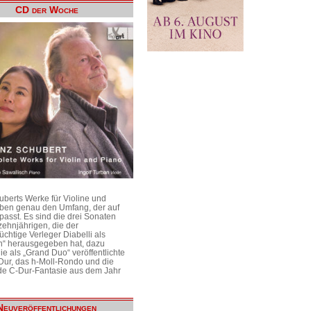
CD der Woche
uberts Werke für Violine und
aben genau den Umfang, der auf
passt. Es sind die drei Sonaten
ehnjährigen, die der
üchtige Verleger Diabelli als
n“ herausgegeben hat, dazu
e als „Grand Duo“ veröffentlichte
Dur, das h-Moll-Rondo und die
e C-Dur-Fantasie aus dem Jahr
Neuveröffentlichungen