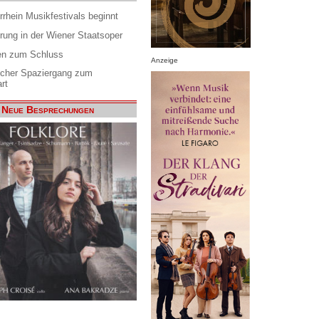
rrhein Musikfestivals beginnt
rung in der Wiener Staatsoper
en zum Schluss
Anzeige
scher Spaziergang zum
rt
Neue Besprechungen