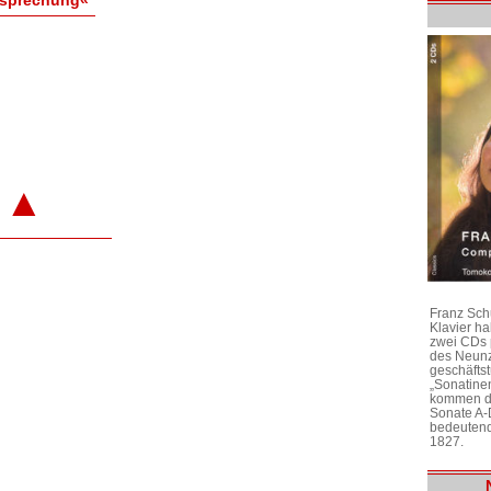
▲
Franz Sch
Klavier h
zwei CDs 
des Neunz
geschäftst
„Sonatine
kommen di
Sonate A-
bedeutend
1827.