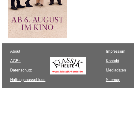
About
Impressum
AGBs
Kontakt
Datenschutz
Mediadaten
Haftungsausschluss
Sitemap