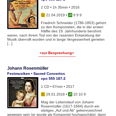
2 CD • 1h 35min • 2016
21.04.2019
•
9 9 9
Friedrich Schneider (1786-1853) gehört
zu den Komponisten, die in der ersten
Hälfte des 19. Jahrhunderts berühmt
waren, nach ihrem Tod von der rasanten Entwicklung der
Musik überrollt wurden und in lange Vergessenheit gerieten
[...]
»zur Besprechung«
Johann Rosenmüller
Festmusiken • Sacred Concertos
cpo 555 187-2
1 CD • 67min • 2017
29.01.2018
•
10 10 9
Mag der Lebenslauf von Johann
Rosenmüller (1617-1684) durch ein
stetiges „Auf und Ab“ gekennzeichnet
gewesen sein (er wurde als Komponist hochgeschätzt, dann