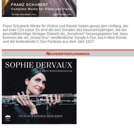
Franz Schuberts Werke für Violine und Klavier haben genau den Umfang, der
auf zwei CDs passt. Es sind die drei Sonaten des Neunzehnjährigen, die der
geschäftstüchtige Verleger Diabelli als „Sonatinen“ herausgegeben hat, dazu
kommen die als „Grand Duo“ veröffentlichte Sonate A-Dur, das h-Moll-Rondo
und die bedeutende C-Dur-Fantasie aus dem Jahr 1827.
Neuveröffentlichungen