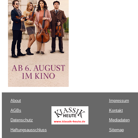
About
Impressum
AGBs
Kontakt
Datenschutz
Mediadaten
Haftungsausschluss
Sitemap