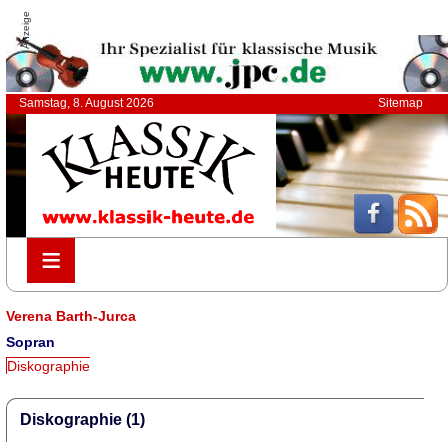
Anzeige
Samstag, 8. August 2026
Sitemap
≡
≡
Verena Barth-Jurca
Sopran
Diskographie
Diskographie (1)