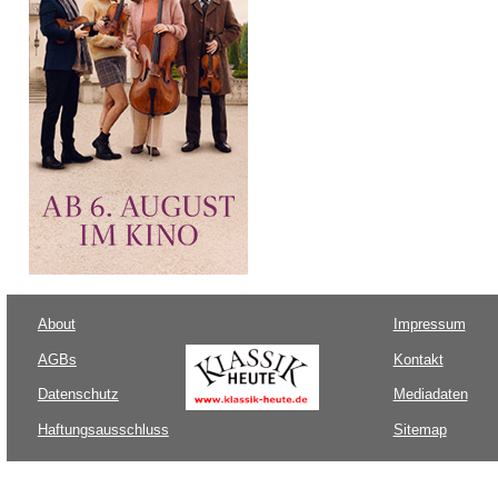
About
Impressum
AGBs
Kontakt
Datenschutz
Mediadaten
Haftungsausschluss
Sitemap