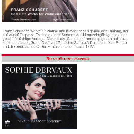
Franz Schuberts Werke für Violine und Klavier haben genau den Umfang, der
auf zwei CDs passt. Es sind die drei Sonaten des Neunzehnjährigen, die der
geschäftstüchtige Verleger Diabelli als „Sonatinen“ herausgegeben hat, dazu
kommen die als „Grand Duo“ veröffentlichte Sonate A-Dur, das h-Moll-Rondo
und die bedeutende C-Dur-Fantasie aus dem Jahr 1827.
Neuveröffentlichungen