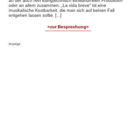
an der auch rein klangtechnisch einwandfreien Produktion
oder an allem zusammen: „La vida breve“ ist eine
musikalische Kostbarkeit, die man sich auf keinen Fall
entgehen lassen sollte. [...]
»zur Besprechung«
Anzeige