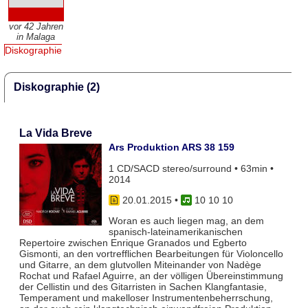
vor 42 Jahren
in Malaga
Diskographie
Diskographie (2)
La Vida Breve
Ars Produktion ARS 38 159
1 CD/SACD stereo/surround • 63min •
2014
20.01.2015
•
10 10 10
Woran es auch liegen mag, an dem
spanisch-lateinamerikanischen
Repertoire zwischen Enrique Granados und Egberto
Gismonti, an den vortrefflichen Bearbeitungen für Violoncello
und Gitarre, an dem glutvollen Miteinander von Nadège
Rochat und Rafael Aguirre, an der völligen Übereinstimmung
der Cellistin und des Gitarristen in Sachen Klangfantasie,
Temperament und makelloser Instrumentenbeherrschung,