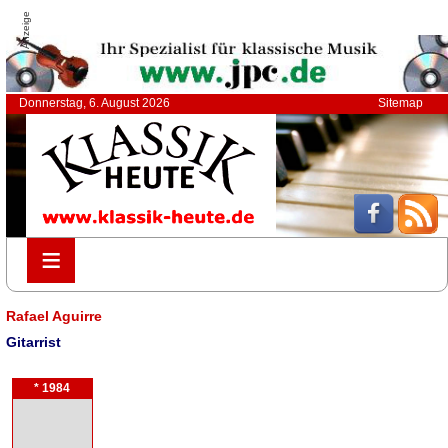
Anzeige
Donnerstag, 6. August 2026
Sitemap
≡
≡
Rafael Aguirre
Gitarrist
* 1984