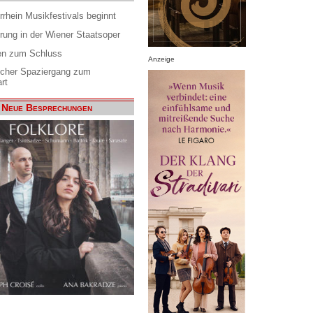
rrhein Musikfestivals beginnt
rung in der Wiener Staatsoper
en zum Schluss
Anzeige
scher Spaziergang zum
rt
Neue Besprechungen