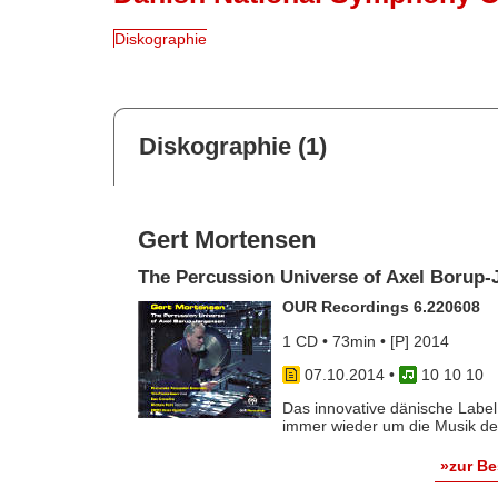
Diskographie
Diskographie (1)
Gert Mortensen
The Percussion Universe of Axel Borup
OUR Recordings 6.220608
1 CD • 73min • [P] 2014
07.10.2014
•
10 10 10
Das innovative dänische Labe
immer wieder um die Musik der
»zur B