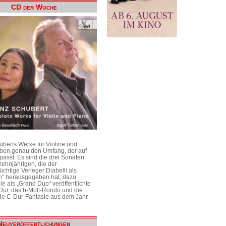
CD der Woche
uberts Werke für Violine und
aben genau den Umfang, der auf
passt. Es sind die drei Sonaten
ehnjährigen, die der
üchtige Verleger Diabelli als
n“ herausgegeben hat, dazu
e als „Grand Duo“ veröffentlichte
Dur, das h-Moll-Rondo und die
e C-Dur-Fantasie aus dem Jahr
Neuveröffentlichungen