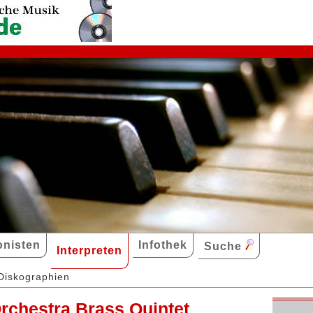
nisten
Infothek
Suche
Interpreten
Diskographien
rchestra Brass Quintet