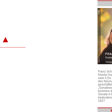
▲
Franz Sch
Klavier h
zwei CDs 
des Neunz
geschäftst
„Sonatine
kommen di
Sonate A-
bedeutend
1827.