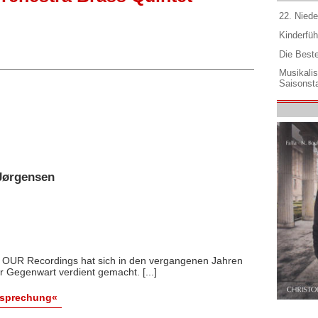
22. Niede
Kinderfüh
Die Best
Musikali
Saisonsta
-Jørgensen
l OUR Recordings hat sich in den vergangenen Jahren
 Gegenwart verdient gemacht. [...]
esprechung«