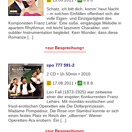
Schatz, ich bitt dich, komm' heut Nacht
– in solchen Einfällen offenbart sich die
volle Eigen- und Einzigartigkeit des
Komponisten Franz Lehár: Eine süße, eingängige Melodie in
apartem Rhythmus, mit leicht laszivem Charakter, von
subtiler Instrumentation begleitet. Kein Wunder, dass diese
Romanze [...]
»zur Besprechung«
cpo 777 591-2
2 CD • 1h 50min • 2010
17.08.2011
•
8 8 8
Leo Fall (1873-1925) war zeitweise
einer der engsten Konkurrenten Franz
Lehárs. Mit mondän-exotischen und
frivol-erotischen Operetten wie Die Dollarprinzessin,
Madame Pompadour, Die Rose von Stambul konnte er sich
einen festen Platz im Reich der „silbernen“ Wiener
Operetten-Ära erobern. Ein [...]
»zur Besprechung«