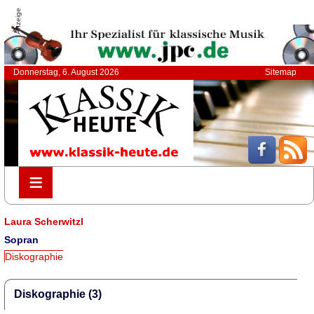
Anzeige
Donnerstag, 6. August 2026
Sitemap
≡
≡
Laura Scherwitzl
Sopran
Diskographie
Diskographie (3)