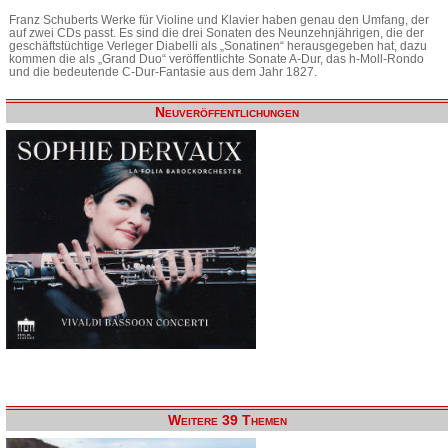
Franz Schuberts Werke für Violine und Klavier haben genau den Umfang, der
auf zwei CDs passt. Es sind die drei Sonaten des Neunzehnjährigen, die der
geschäftstüchtige Verleger Diabelli als „Sonatinen“ herausgegeben hat, dazu
kommen die als „Grand Duo“ veröffentlichte Sonate A-Dur, das h-Moll-Rondo
und die bedeutende C-Dur-Fantasie aus dem Jahr 1827.
Neuveröffentlichungen
Weitere 39 Themen