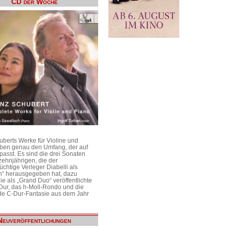
CD der Woche
uberts Werke für Violine und
aben genau den Umfang, der auf
passt. Es sind die drei Sonaten
ehnjährigen, die der
üchtige Verleger Diabelli als
n“ herausgegeben hat, dazu
e als „Grand Duo“ veröffentlichte
Dur, das h-Moll-Rondo und die
e C-Dur-Fantasie aus dem Jahr
Neuveröffentlichungen