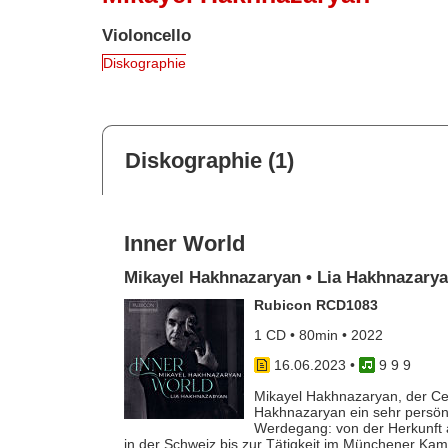
Violoncello
Diskographie
Diskographie (1)
Inner World
Mikayel Hakhnazaryan • Lia Hakhnazary
Rubicon RCD1083
1 CD • 80min • 2022
16.06.2023
•
9 9 9
Mikayel Hakhnazaryan, der Cell
Hakhnazaryan ein sehr persön
Werdegang: von der Herkunft 
in der Schweiz bis zur Tätigkeit im Münchener Kam