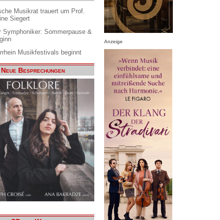
che Musikrat trauert um Prof.
ine Siegert
 Symphoniker: Sommerpause &
ginn
Anzeige
rrhein Musikfestivals beginnt
Neue Besprechungen