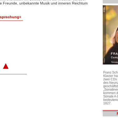
eue Freunde, unbekannte Musik und inneren Reichtum
esprechung«
▲
Franz Sch
Klavier h
zwei CDs 
des Neunz
geschäftst
„Sonatine
kommen di
Sonate A-
bedeutend
1827.