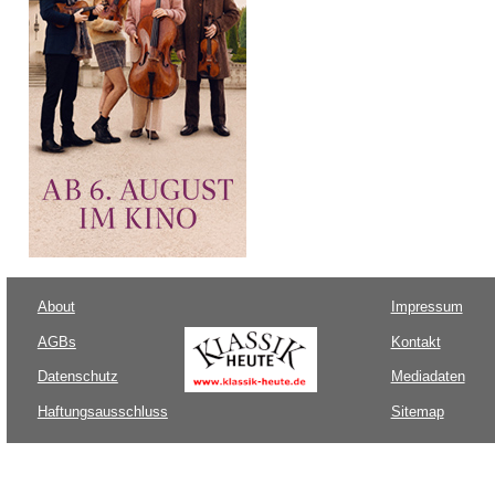
About
Impressum
AGBs
Kontakt
Datenschutz
Mediadaten
Haftungsausschluss
Sitemap