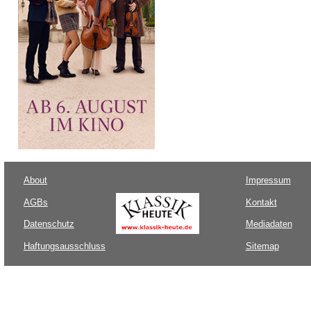
About
Impressum
AGBs
Kontakt
Datenschutz
Mediadaten
Haftungsausschluss
Sitemap