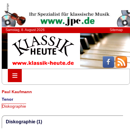
Anzeige
Samstag, 8. August 2026
Sitemap
≡
≡
Paul Kaufmann
Tenor
Diskographie
Diskographie (1)