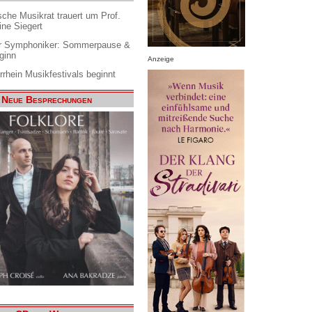
che Musikrat trauert um Prof.
ine Siegert
 Symphoniker: Sommerpause &
ginn
Anzeige
rrhein Musikfestivals beginnt
Neue Besprechungen