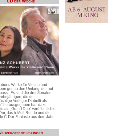
CD der Woche
uberts Werke für Violine und
aben genau den Umfang, der auf
passt. Es sind die drei Sonaten
ehnjährigen, die der
üchtige Verleger Diabelli als
n“ herausgegeben hat, dazu
e als „Grand Duo“ veröffentlichte
Dur, das h-Moll-Rondo und die
e C-Dur-Fantasie aus dem Jahr
Neuveröffentlichungen