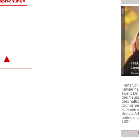
esprechung«
▲
Franz Sch
Klavier h
zwei CDs 
des Neunz
geschäftst
„Sonatine
kommen di
Sonate A-
bedeutend
1827.