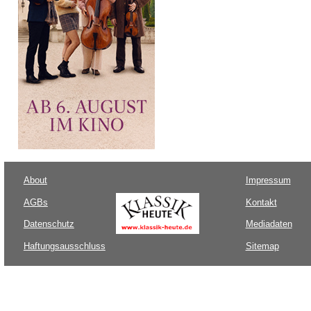
About
Impressum
AGBs
Kontakt
Datenschutz
Mediadaten
Haftungsausschluss
Sitemap