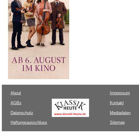
About
Impressum
AGBs
Kontakt
Datenschutz
Mediadaten
Haftungsausschluss
Sitemap