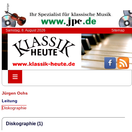
Anzeige
Samstag, 8. August 2026
Sitemap
≡
≡
Jürgen Ochs
Leitung
Diskographie
Diskographie (1)