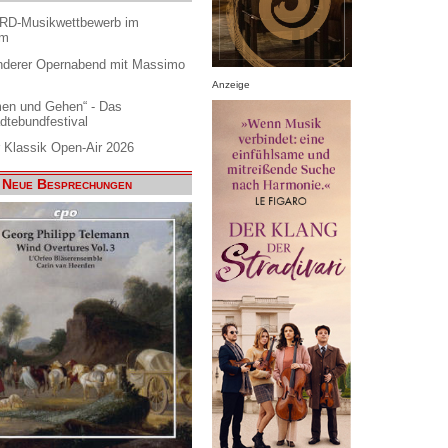
ARD-Musikwettbewerb im
am
nderer Opernabend mit Massimo
Anzeige
en und Gehen“ - Das
dtebundfestival
 Klassik Open-Air 2026
Neue Besprechungen