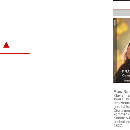
▲
Franz Sch
Klavier h
zwei CDs 
des Neunz
geschäftst
„Sonatine
kommen di
Sonate A-
bedeutend
1827.