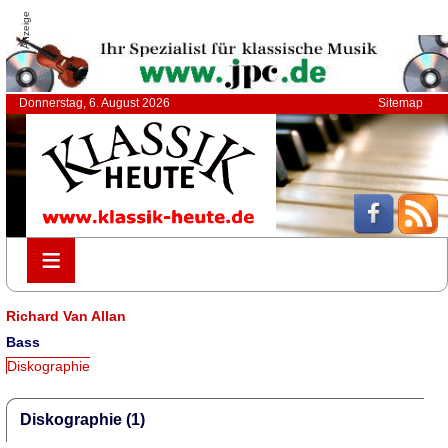
Anzeige
Donnerstag, 6. August 2026
Sitemap
≡
≡
Richard Van Allan
Bass
Diskographie
Diskographie (1)