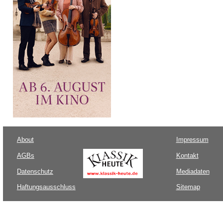
About
Impressum
AGBs
Kontakt
Datenschutz
Mediadaten
Haftungsausschluss
Sitemap