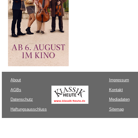
About
Impressum
AGBs
Kontakt
Datenschutz
Mediadaten
Haftungsausschluss
Sitemap