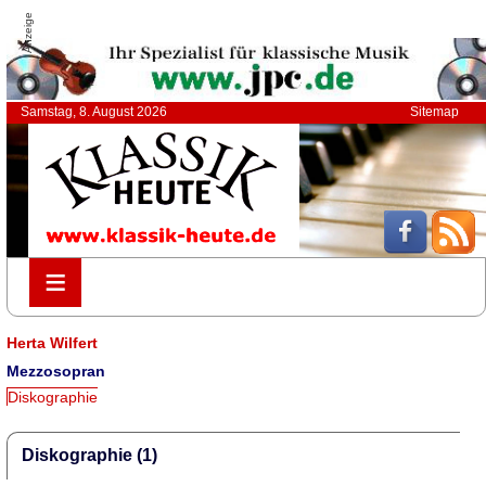
Anzeige
Samstag, 8. August 2026
Sitemap
≡
≡
Herta Wilfert
Mezzosopran
Diskographie
Diskographie (1)