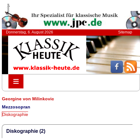
Anzeige
Donnerstag, 6. August 2026
Sitemap
≡
≡
Georgine von Milinkovic
Mezzosopran
Diskographie
Diskographie (2)