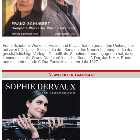
Franz Schuberts Werke für Violine und Klavier haben genau den Umfang, der
auf zwei CDs passt. Es sind die drei Sonaten des Neunzehnjährigen, die der
geschäftstüchtige Verleger Diabelli als „Sonatinen“ herausgegeben hat, dazu
kommen die als „Grand Duo“ veröffentlichte Sonate A-Dur, das h-Moll-Rondo
und die bedeutende C-Dur-Fantasie aus dem Jahr 1827.
Neuveröffentlichungen