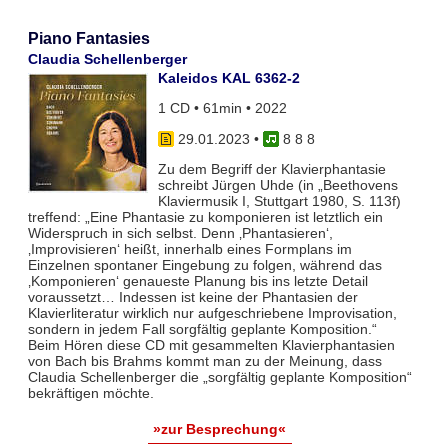
Piano Fantasies
Claudia Schellenberger
Kaleidos KAL 6362-2
1 CD • 61min • 2022
29.01.2023
•
8 8 8
Zu dem Begriff der Klavierphantasie
schreibt Jürgen Uhde (in „Beethovens
Klaviermusik I, Stuttgart 1980, S. 113f)
treffend: „Eine Phantasie zu komponieren ist letztlich ein
Widerspruch in sich selbst. Denn ‚Phantasieren‘,
‚Improvisieren‘ heißt, innerhalb eines Formplans im
Einzelnen spontaner Eingebung zu folgen, während das
‚Komponieren‘ genaueste Planung bis ins letzte Detail
voraussetzt… Indessen ist keine der Phantasien der
Klavierliteratur wirklich nur aufgeschriebene Improvisation,
sondern in jedem Fall sorgfältig geplante Komposition.“
Beim Hören diese CD mit gesammelten Klavierphantasien
von Bach bis Brahms kommt man zu der Meinung, dass
Claudia Schellenberger die „sorgfältig geplante Komposition“
bekräftigen möchte.
»zur Besprechung«