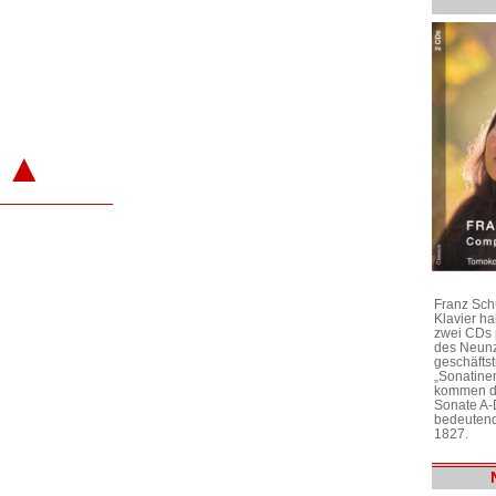
▲
Franz Sch
Klavier h
zwei CDs 
des Neunz
geschäftst
„Sonatine
kommen di
Sonate A-
bedeutend
1827.