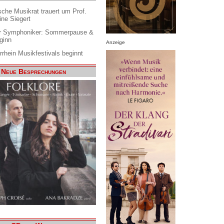
che Musikrat trauert um Prof.
ine Siegert
 Symphoniker: Sommerpause &
ginn
Anzeige
rrhein Musikfestivals beginnt
Neue Besprechungen