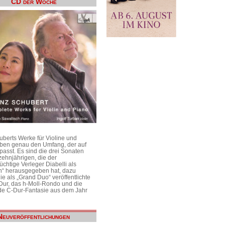
CD der Woche
uberts Werke für Violine und
aben genau den Umfang, der auf
passt. Es sind die drei Sonaten
ehnjährigen, die der
üchtige Verleger Diabelli als
n“ herausgegeben hat, dazu
e als „Grand Duo“ veröffentlichte
Dur, das h-Moll-Rondo und die
e C-Dur-Fantasie aus dem Jahr
Neuveröffentlichungen